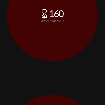
160
Anys d’història