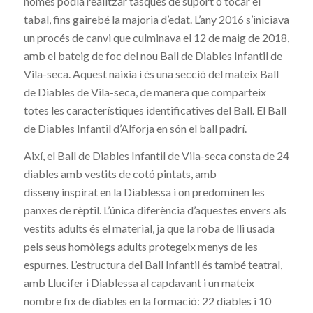
només podia realitzar tasques de suport o tocar el
tabal, fins gairebé la majoria d’edat. L’any 2016 s’iniciava
un procés de canvi que culminava el 12 de maig de 2018,
amb el bateig de foc del nou Ball de Diables Infantil de
Vila-seca. Aquest naixia i és una secció del mateix Ball
de Diables de Vila-seca, de manera que comparteix
totes les característiques identificatives del Ball. El Ball
de Diables Infantil d’Alforja en són el ball padrí.
Així, el Ball de Diables Infantil de Vila-seca consta de 24
diables amb vestits de cotó pintats, amb
disseny inspirat en la Diablessa i on predominen les
panxes de rèptil. L’única diferència d’aquestes envers als
vestits adults és el material, ja que la roba de lli usada
pels seus homòlegs adults protegeix menys de les
espurnes. L’estructura del Ball Infantil és també teatral,
amb Llucifer i Diablessa al capdavant i un mateix
nombre fix de diables en la formació: 22 diables i 10