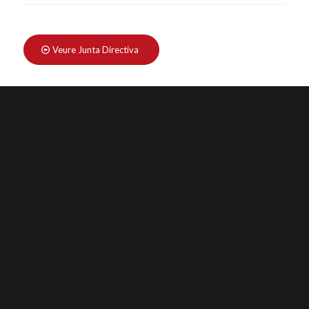
Veure Junta Directiva
Veure Patrocinadors
PATROCINADORS: