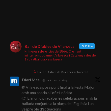
Ball de Diables de Vila-seca
Follow
Primeres referències de 1866. Cremant
ininterrompudament Vila-seca i Catalunya des de
1989 #balldiablesvilaseca
Ball de Diables de Vila-seca Retweeted
Diari Més
@diarimes
·
4 ag.
⚽ Vila-seca posa punt final a la Festa Major
amb una anada a l'ofici inèdita
👉 El municipi acaba les celebracions amb la
ballada conjunta a la plaça de l'Església i un
vespre ple d'actuacions