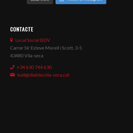
CONTACTE
Local Social BDV
Carrer Sir Esteve Morell i Scott, 3-5
43480 Vila-seca
+34 630 744 630
ball@diablesvila-seca.cat