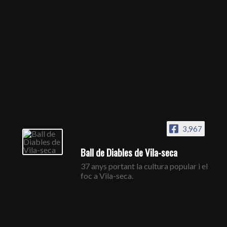
3,967
Ball de Diables de Vila-seca
37 anys portant la cultura popular i el
foc a Vila-seca.