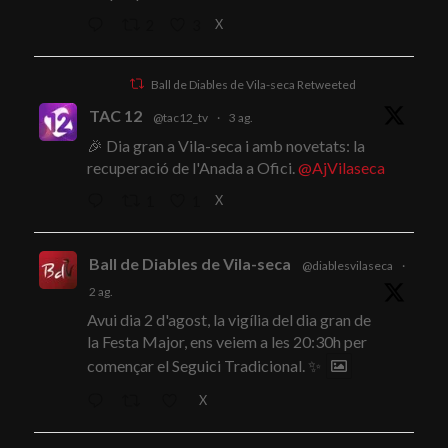
X
2
3
Ball de Diables de Vila-seca Retweeted
TAC 12
@tac12_tv
·
3 ag.
🎉 Dia gran a Vila-seca i amb novetats: la
recuperació de l'Anada a Ofici.
@AjVilaseca
X
1
1
Ball de Diables de Vila-seca
@diablesvilaseca
·
2 ag.
Avui dia 2 d'agost, la vigília del dia gran de
la Festa Major, ens veiem a les 20:30h per
començar el Seguici Tradicional. ✨
X