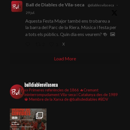
Ball de Diables de Vila-seca
@diablesvilaseca
·
29 jul.
Aquesta Festa Major també ens trobareu a
la barra del Parc de la Riera. Música i festa per
a tots els públics. Quin dia ens veurem? 🍻
X
2
3
Load More
balldiablesvilaseca
📜 Primeres referències de 1866
🔥Cremant
ininterrompudament Vila-seca i Catalunya des de 1989
🔱 Membre de la Xarxa de @ballsdediables
#BDV