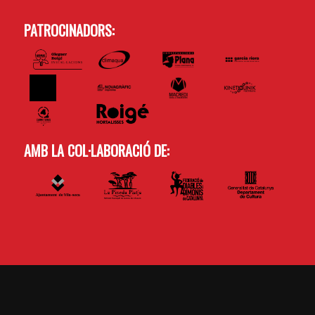
PATROCINADORS:
AMB LA COL·LABORACIÓ DE: