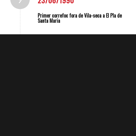
23/06/1990
Primer correfoc fora de Vila-seca a El Pla de
Santa Maria
Incorporació de la figura de la Diablessa i
estrena del Ceptre de la Diablessa, obra
10
d’Antoni Mas
11
23/01/1994
Estrena de la 2a edició dels vestits del BDV
(cotó pintat)
Celebració del 5è Aniversari de la recuperació