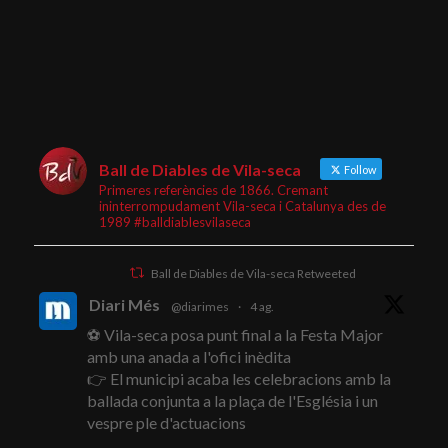
Ball de Diables de Vila-seca
Follow
Primeres referències de 1866. Cremant
ininterrompudament Vila-seca i Catalunya des de
1989 #balldiablesvilaseca
Ball de Diables de Vila-seca Retweeted
Diari Més
@diarimes
·
4 ag.
⚽ Vila-seca posa punt final a la Festa Major
amb una anada a l'ofici inèdita
👉 El municipi acaba les celebracions amb la
ballada conjunta a la plaça de l'Església i un
vespre ple d'actuacions