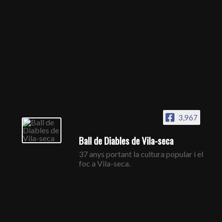
3,967
Ball de Diables de Vila-seca
37 anys portant la cultura popular i el
foc a Vila-seca.