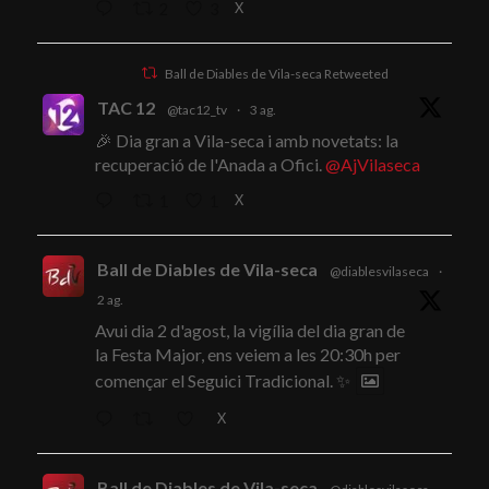
X
2
3
Ball de Diables de Vila-seca Retweeted
TAC 12
@tac12_tv
·
3 ag.
🎉 Dia gran a Vila-seca i amb novetats: la
recuperació de l'Anada a Ofici.
@AjVilaseca
X
1
1
Ball de Diables de Vila-seca
@diablesvilaseca
·
2 ag.
Avui dia 2 d'agost, la vigília del dia gran de
la Festa Major, ens veiem a les 20:30h per
començar el Seguici Tradicional. ✨
X
Ball de Diables de Vila-seca