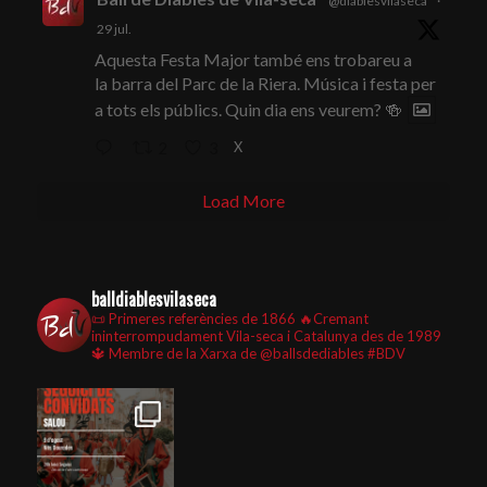
@diablesvilaseca
·
29 jul.
Aquesta Festa Major també ens trobareu a
la barra del Parc de la Riera. Música i festa per
a tots els públics. Quin dia ens veurem? 🍻
X
2
3
Load More
balldiablesvilaseca
📜 Primeres referències de 1866
🔥Cremant
ininterrompudament Vila-seca i Catalunya des de 1989
🔱 Membre de la Xarxa de @ballsdediables
#BDV