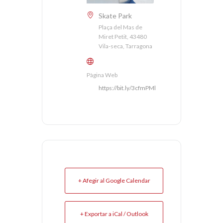
Skate Park
Plaça del Mas de
Miret Petit, 43480
Vila-seca, Tarragona
Pàgina Web
https://bit.ly/3cfmPMl
+ Afegir al Google Calendar
+ Exportar a iCal / Outlook