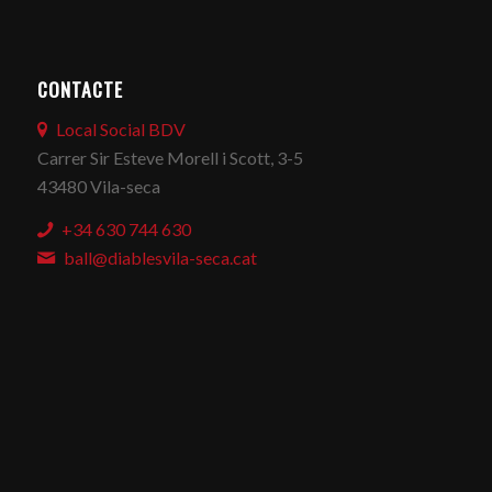
CONTACTE
Local Social BDV
Carrer Sir Esteve Morell i Scott, 3-5
43480 Vila-seca
+34 630 744 630
ball@diablesvila-seca.cat