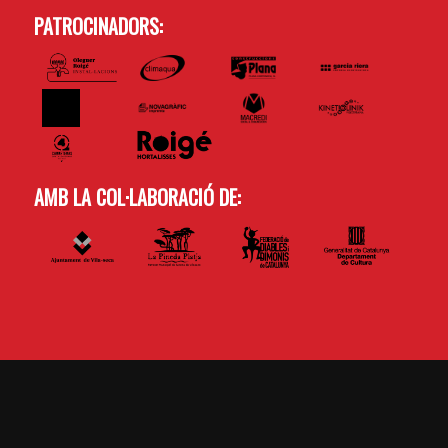
PATROCINADORS:
AMB LA COL·LABORACIÓ DE: