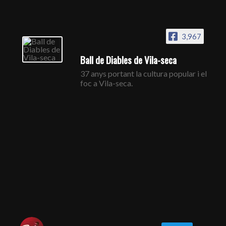
3,967
Ball de Diables de Vila-seca
37 anys portant la cultura popular i el
foc a Vila-seca.