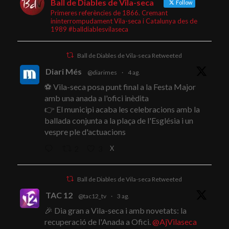
Ball de Diables de Vila-seca
Follow
Primeres referències de 1866. Cremant
ininterrompudament Vila-seca i Catalunya des de
1989 #balldiablesvilaseca
Ball de Diables de Vila-seca Retweeted
Diari Més
@diarimes
·
4 ag.
⚽ Vila-seca posa punt final a la Festa Major
amb una anada a l'ofici inèdita
👉 El municipi acaba les celebracions amb la
ballada conjunta a la plaça de l'Església i un
vespre ple d'actuacions
X
2
3
Ball de Diables de Vila-seca Retweeted
TAC 12
@tac12_tv
·
3 ag.
🎉 Dia gran a Vila-seca i amb novetats: la
recuperació de l'Anada a Ofici.
@AjVilaseca