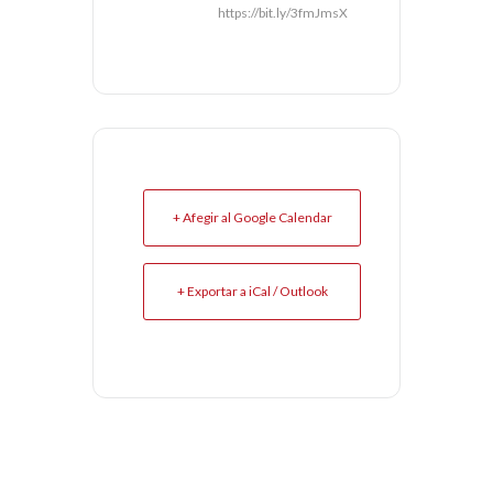
https://bit.ly/3fmJmsX
+ Afegir al Google Calendar
+ Exportar a iCal / Outlook