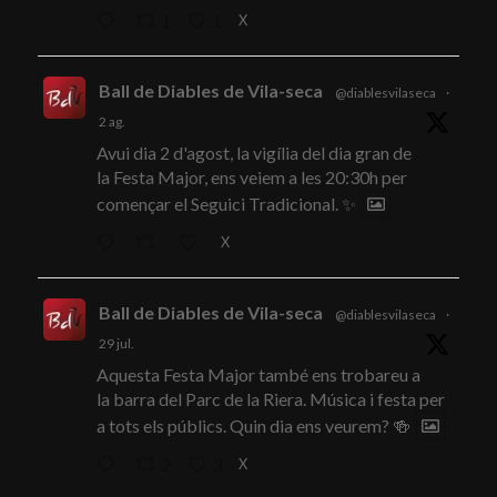
X
1
1
Ball de Diables de Vila-seca
@diablesvilaseca
·
2 ag.
Avui dia 2 d'agost, la vigília del dia gran de
la Festa Major, ens veiem a les 20:30h per
començar el Seguici Tradicional. ✨
X
Ball de Diables de Vila-seca
@diablesvilaseca
·
29 jul.
Aquesta Festa Major també ens trobareu a
la barra del Parc de la Riera. Música i festa per
a tots els públics. Quin dia ens veurem? 🍻
X
2
3