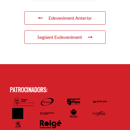
Edeveniment Anterior
Següent Esdeveniment
PATROCINADORS: