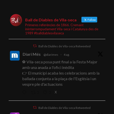
Ball de Diables de Vila-seca
Follow
Primeres referències de 1866. Cremant
ininterrompudament Vila-seca i Catalunya des de
1989 #balldiablesvilaseca
Ball de Diables de Vila-seca Retweeted
Diari Més
@diarimes
·
4 ag.
⚽ Vila-seca posa punt final a la Festa Major
amb una anada a l'ofici inèdita
👉 El municipi acaba les celebracions amb la
ballada conjunta a la plaça de l'Església i un
vespre ple d'actuacions
X
2
3
Ball de Diables de Vila-seca Retweeted