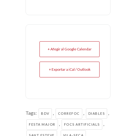
+ Afegir al Google Calendar
+ Exportar a iCal / Outlook
Tags:
,
,
,
BDV
CORREFOC
DIABLES
,
,
FESTA MAJOR
FOCS ARTIFICIALS
,
SANT ESTEVE
VILA-SECA