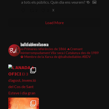
a tots els públics. Quin dia ens veurem? 🍻
X
2
3
Load More
balldiablesvilaseca
📜 Primeres referències de 1866
🔥Cremant
ininterrompudament Vila-seca i Catalunya des de 1989
🔱 Membre de la Xarxa de @ballsdediables
#BDV