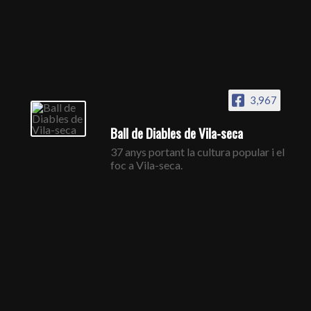
3,967
Ball de Diables de Vila-seca
37 anys portant la cultura popular i el
foc a Vila-seca.