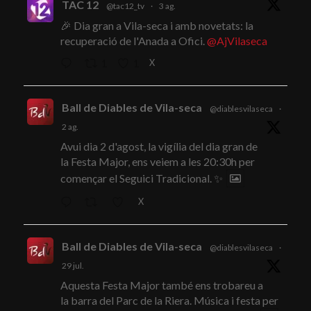
TAC 12
@tac12_tv
·
3 ag.
🎉 Dia gran a Vila-seca i amb novetats: la
recuperació de l'Anada a Ofici.
@AjVilaseca
X
1
1
Ball de Diables de Vila-seca
@diablesvilaseca
·
2 ag.
Avui dia 2 d'agost, la vigília del dia gran de
la Festa Major, ens veiem a les 20:30h per
començar el Seguici Tradicional. ✨
X
Ball de Diables de Vila-seca
@diablesvilaseca
·
29 jul.
Aquesta Festa Major també ens trobareu a
la barra del Parc de la Riera. Música i festa per