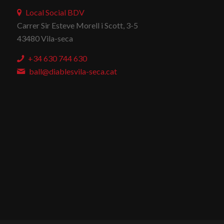
Local Social BDV
Carrer Sir Esteve Morell i Scott, 3-5
43480 Vila-seca
+34 630 744 630
ball@diablesvila-seca.cat