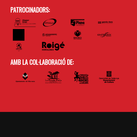
PATROCINADORS:
AMB LA COL·LABORACIÓ DE: