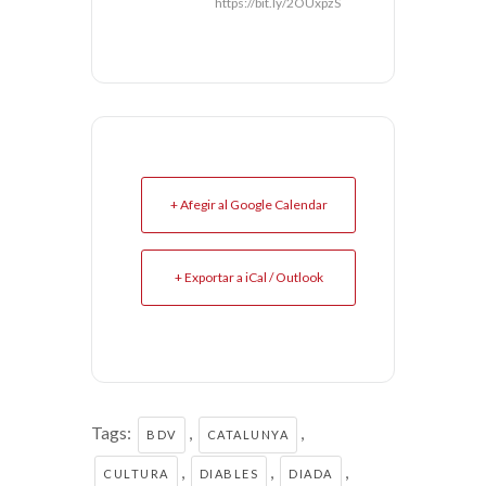
https://bit.ly/2OUxpzS
+ Afegir al Google Calendar
+ Exportar a iCal / Outlook
Tags:
,
,
BDV
CATALUNYA
,
,
,
CULTURA
DIABLES
DIADA