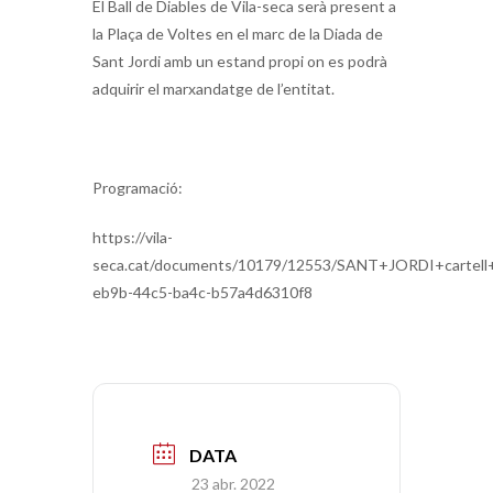
El Ball de Diables de Vila-seca serà present a
la Plaça de Voltes en el marc de la Diada de
Sant Jordi amb un estand propi on es podrà
adquirir el marxandatge de l’entitat.
Programació:
https://vila-
seca.cat/documents/10179/12553/SANT+JORDI+cartell
eb9b-44c5-ba4c-b57a4d6310f8
DATA
23 abr. 2022