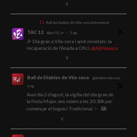
X
2
3
Ball de Diables de Vila-seca Retweeted
TAC 12
@tac12_tv
·
3 ag.
🎉 Dia gran a Vila-seca i amb novetats: la
recuperació de l'Anada a Ofici.
@AjVilaseca
X
1
1
Ball de Diables de Vila-seca
@diablesvilaseca
·
2 ag.
Avui dia 2 d'agost, la vigília del dia gran de
la Festa Major, ens veiem a les 20:30h per
començar el Seguici Tradicional. ✨
X