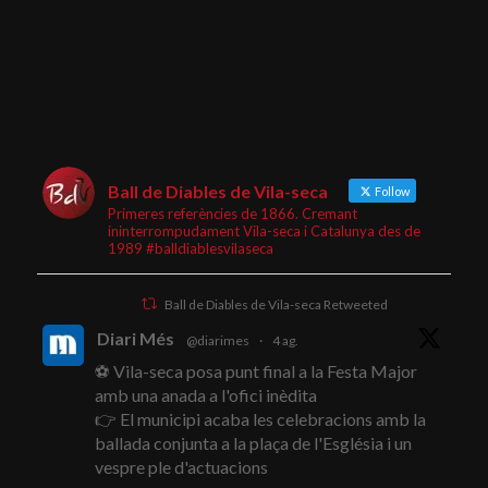
Ball de Diables de Vila-seca
Follow
Primeres referències de 1866. Cremant
ininterrompudament Vila-seca i Catalunya des de
1989 #balldiablesvilaseca
Ball de Diables de Vila-seca Retweeted
Diari Més
@diarimes
·
4 ag.
⚽ Vila-seca posa punt final a la Festa Major
amb una anada a l'ofici inèdita
👉 El municipi acaba les celebracions amb la
ballada conjunta a la plaça de l'Església i un
vespre ple d'actuacions