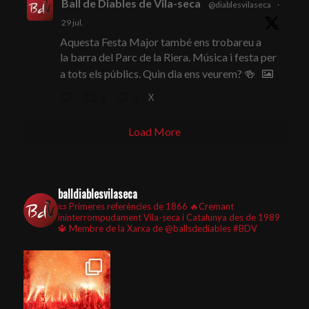
Ball de Diables de Vila-seca
@diablesvilaseca
·
29 jul.
Aquesta Festa Major també ens trobareu a
la barra del Parc de la Riera. Música i festa per
a tots els públics. Quin dia ens veurem? 🍻
X
2
3
Load More
balldiablesvilaseca
📜 Primeres referències de 1866
🔥Cremant
ininterrompudament Vila-seca i Catalunya des de 1989
🔱 Membre de la Xarxa de @ballsdediables
#BDV