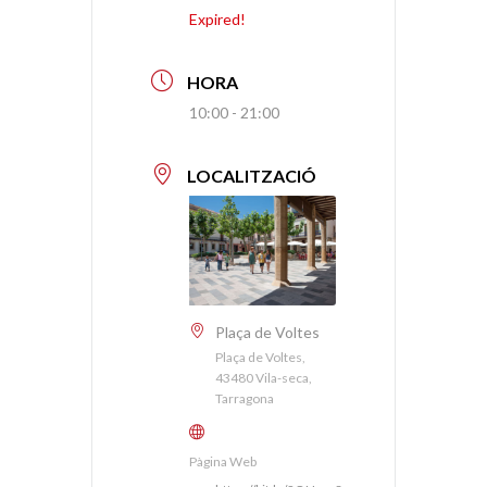
Expired!
HORA
10:00 - 21:00
LOCALITZACIÓ
Plaça de Voltes
Plaça de Voltes,
43480 Vila-seca,
Tarragona
Pàgina Web