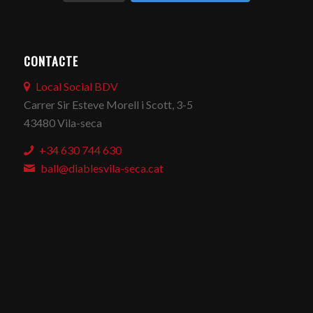
CONTACTE
Local Social BDV
Carrer Sir Esteve Morell i Scott, 3-5
43480 Vila-seca
+34 630 744 630
ball@diablesvila-seca.cat