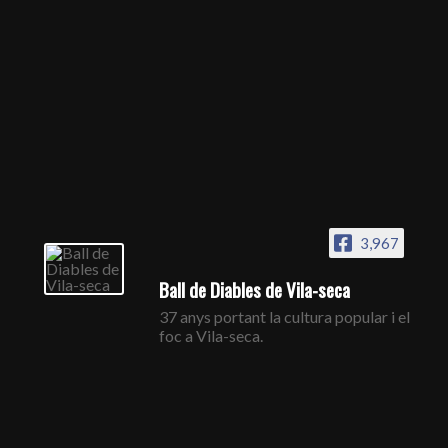
3,967
Ball de Diables de Vila-seca
37 anys portant la cultura popular i el
foc a Vila-seca.