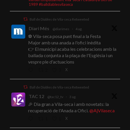
1989 #balldiablesvilaseca
Ball de Diables de Vila-seca Retweeted
Diari Més
@diarimes
·
4 ag.
⚽ Vila-seca posa punt final a la Festa
Major amb una anada a l'ofici inèdita
👉 El municipi acaba les celebracions amb la
ballada conjunta a la plaça de l'Església i un
vespre ple d'actuacions
X
2
3
Ball de Diables de Vila-seca Retweeted
TAC 12
@tac12_tv
·
3 ag.
🎉 Dia gran a Vila-seca i amb novetats: la
recuperació de l'Anada a Ofici.
@AjVilaseca
X
1
1