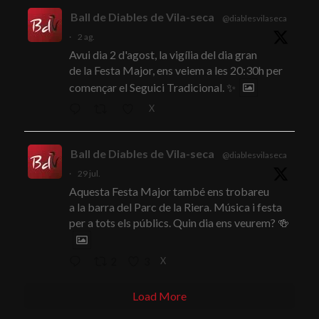
Ball de Diables de Vila-seca
@diablesvilaseca
·
2 ag.
Avui dia 2 d'agost, la vigília del dia gran
de la Festa Major, ens veiem a les 20:30h per
començar el Seguici Tradicional. ✨
X
Ball de Diables de Vila-seca
@diablesvilaseca
·
29 jul.
Aquesta Festa Major també ens trobareu
a la barra del Parc de la Riera. Música i festa
per a tots els públics. Quin dia ens veurem? 🍻
X
2
3
Load More