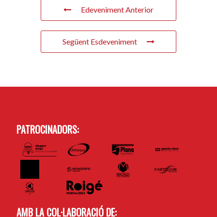
Edeveniment Anterior
Següent Esdeveniment
PATROCINADORS:
AMB LA COL·LABORACIÓ DE: