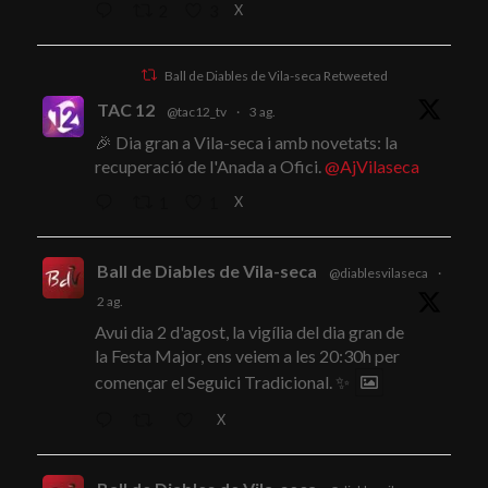
X
2
3
Ball de Diables de Vila-seca Retweeted
TAC 12
@tac12_tv
·
3 ag.
🎉 Dia gran a Vila-seca i amb novetats: la
recuperació de l'Anada a Ofici.
@AjVilaseca
X
1
1
Ball de Diables de Vila-seca
@diablesvilaseca
·
2 ag.
Avui dia 2 d'agost, la vigília del dia gran de
la Festa Major, ens veiem a les 20:30h per
començar el Seguici Tradicional. ✨
X