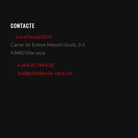
CONTACTE
Local Social BDV
Carrer Sir Esteve Morell i Scott, 3-5
43480 Vila-seca
+34 630 744 630
ball@diablesvila-seca.cat