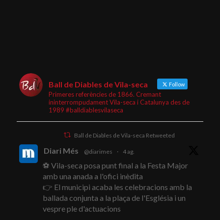
Ball de Diables de Vila-seca
Follow
Primeres referències de 1866. Cremant
ininterrompudament Vila-seca i Catalunya des de
1989 #balldiablesvilaseca
Ball de Diables de Vila-seca Retweeted
Diari Més
@diarimes
·
4 ag.
⚽ Vila-seca posa punt final a la Festa Major
amb una anada a l'ofici inèdita
👉 El municipi acaba les celebracions amb la
ballada conjunta a la plaça de l'Església i un
vespre ple d'actuacions