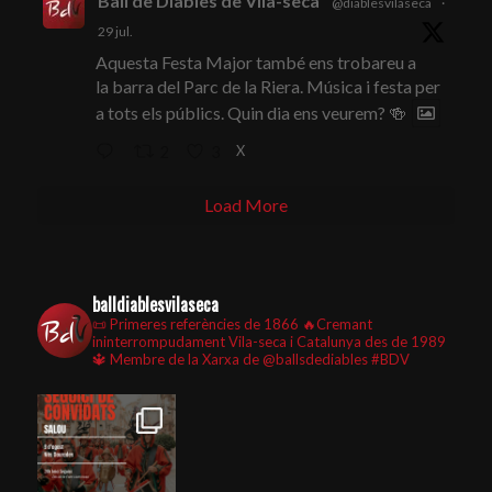
Ball de Diables de Vila-seca
@diablesvilaseca
·
29 jul.
Aquesta Festa Major també ens trobareu a
la barra del Parc de la Riera. Música i festa per
a tots els públics. Quin dia ens veurem? 🍻
X
2
3
Load More
balldiablesvilaseca
📜 Primeres referències de 1866
🔥Cremant
ininterrompudament Vila-seca i Catalunya des de 1989
🔱 Membre de la Xarxa de @ballsdediables
#BDV