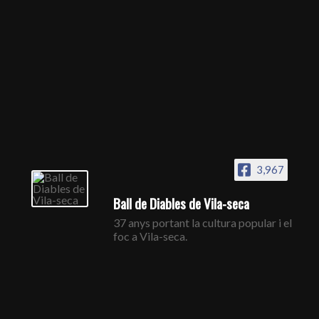
3,967
Ball de Diables de Vila-seca
37 anys portant la cultura popular i el
foc a Vila-seca.