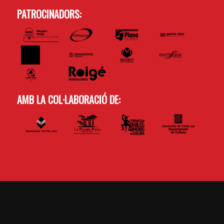
PATROCINADORS:
AMB LA COL·LABORACIÓ DE: