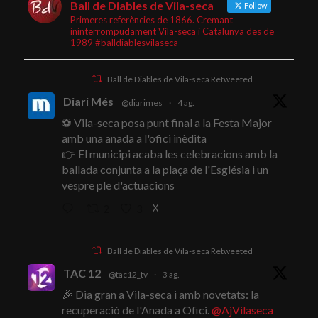
Ball de Diables de Vila-seca
Follow
Primeres referències de 1866. Cremant
ininterrompudament Vila-seca i Catalunya des de
1989 #balldiablesvilaseca
Ball de Diables de Vila-seca Retweeted
Diari Més
@diarimes
·
4 ag.
⚽ Vila-seca posa punt final a la Festa Major
amb una anada a l'ofici inèdita
👉 El municipi acaba les celebracions amb la
ballada conjunta a la plaça de l'Església i un
vespre ple d'actuacions
X
2
3
Ball de Diables de Vila-seca Retweeted
TAC 12
@tac12_tv
·
3 ag.
🎉 Dia gran a Vila-seca i amb novetats: la
recuperació de l'Anada a Ofici.
@AjVilaseca