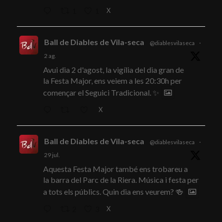
X
1
1
Ball de Diables de Vila-seca
@diablesvilaseca
·
2 ag.
Avui dia 2 d'agost, la vigília del dia gran de
la Festa Major, ens veiem a les 20:30h per
començar el Seguici Tradicional. ✨
X
Ball de Diables de Vila-seca
@diablesvilaseca
·
29 jul.
Aquesta Festa Major també ens trobareu a
la barra del Parc de la Riera. Música i festa per
a tots els públics. Quin dia ens veurem? 🍻
X
2
3