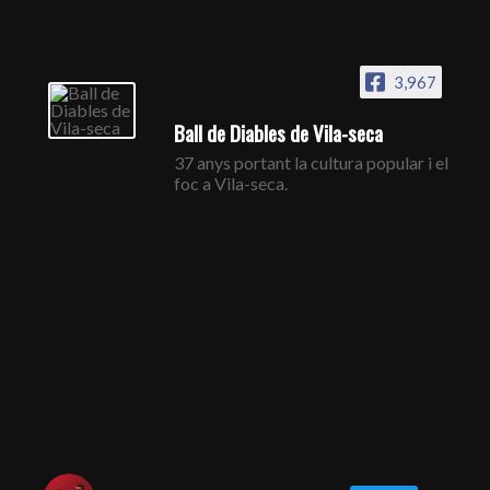
3,967
Ball de Diables de Vila-seca
37 anys portant la cultura popular i el
foc a Vila-seca.