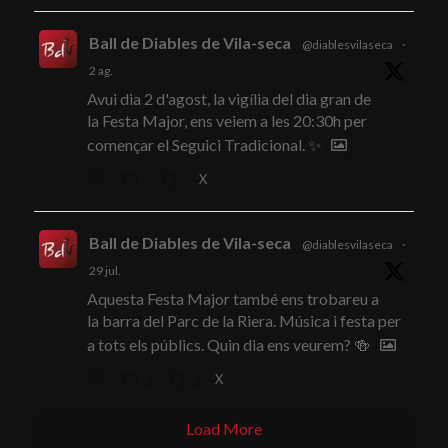
Ball de Diables de Vila-seca
@diablesvilaseca
·
2 ag.
Avui dia 2 d'agost, la vigília del dia gran de
la Festa Major, ens veiem a les 20:30h per
començar el Seguici Tradicional. ✨
X
Ball de Diables de Vila-seca
@diablesvilaseca
·
29 jul.
Aquesta Festa Major també ens trobareu a
la barra del Parc de la Riera. Música i festa per
a tots els públics. Quin dia ens veurem? 🍻
X
2
3
Load More