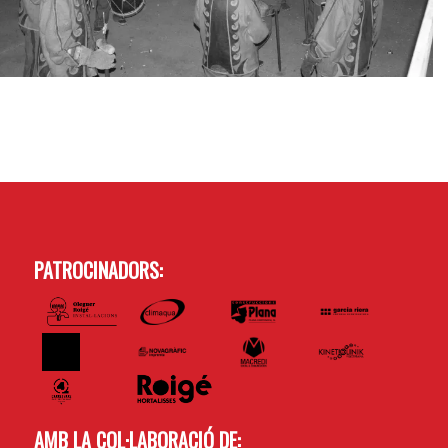
PATROCINADORS:
AMB LA COL·LABORACIÓ DE: