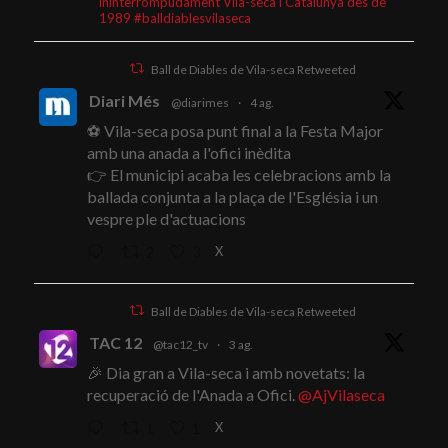
ininterrompudament Vila-seca i Catalunya des de
1989 #balldiablesvilaseca
Ball de Diables de Vila-seca Retweeted
Diari Més
@diarimes
·
4 ag.
⚽ Vila-seca posa punt final a la Festa Major
amb una anada a l'ofici inèdita
👉 El municipi acaba les celebracions amb la
ballada conjunta a la plaça de l'Església i un
vespre ple d'actuacions
X
2
3
Ball de Diables de Vila-seca Retweeted
TAC 12
@tac12_tv
·
3 ag.
🎉 Dia gran a Vila-seca i amb novetats: la
recuperació de l'Anada a Ofici.
@AjVilaseca
X
1
1