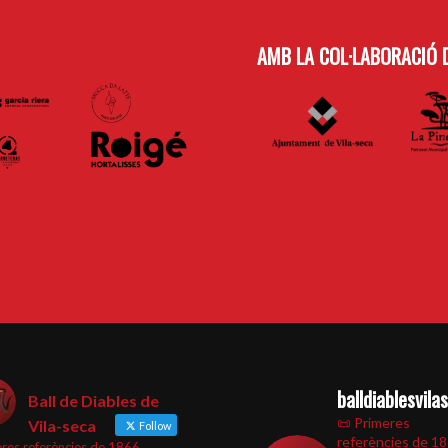
AMB LA COL·LABORACIÓ D
balldiablesvila
Ball de Diables de
📜 Primeres
Vila-seca
Follow
referències de 1
res referències de 1866.