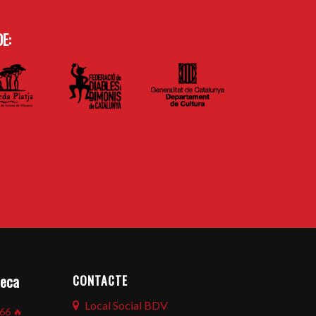
E:
CONTACTE
seca
Local Social BDV
866
🔥