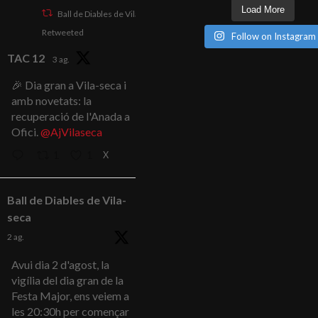
Load More
Ball de Diables de Vila-seca
Retweeted
Follow on Instagram
TAC 12
3 ag.
🎉 Dia gran a Vila-seca i
amb novetats: la
recuperació de l'Anada a
Ofici.
@AjVilaseca
X
1
1
Ball de Diables de Vila-
seca
2 ag.
Avui dia 2 d'agost, la
vigília del dia gran de la
Festa Major, ens veiem a
les 20:30h per començar