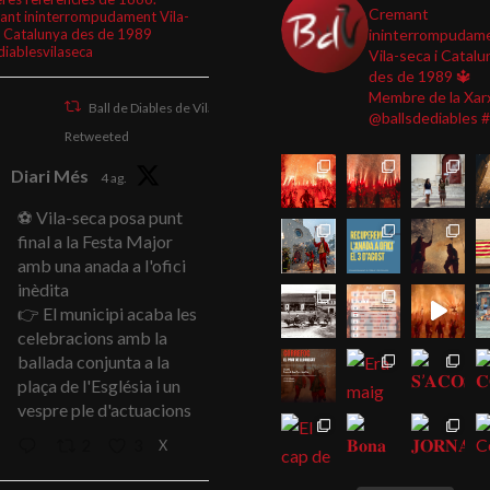
Cremant
ant ininterrompudament Vila-
i Catalunya des de 1989
ininterrompudam
diablesvilaseca
Vila-seca i Catalu
des de 1989
🔱
Membre de la Xar
Ball de Diables de Vila-seca
@ballsdediables
#
Retweeted
Diari Més
4 ag.
⚽ Vila-seca posa punt
final a la Festa Major
amb una anada a l'ofici
inèdita
👉 El municipi acaba les
celebracions amb la
ballada conjunta a la
plaça de l'Església i un
vespre ple d'actuacions
X
2
3