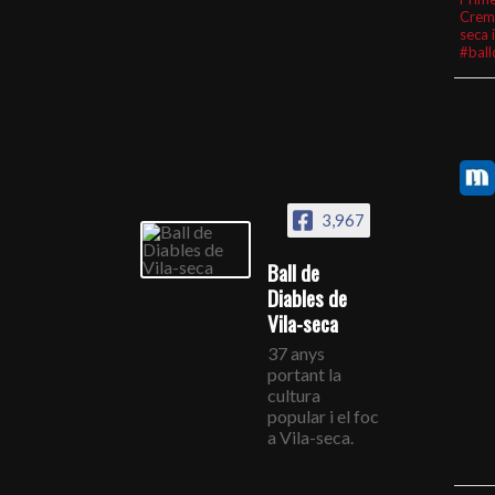
Crem
seca 
#ball
3,967
Ball de
Diables de
Vila-seca
37 anys
portant la
cultura
popular i el foc
a Vila-seca.