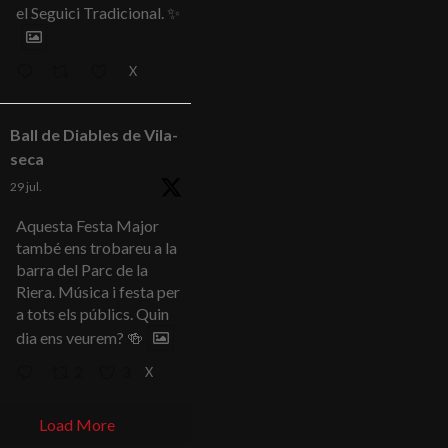
el Seguici Tradicional. ✨
X
Ball de Diables de Vila-
seca
29 jul.
Aquesta Festa Major
també ens trobareu a la
barra del Parc de la
Riera. Música i festa per
a tots els públics. Quin
dia ens veurem? 🍻
X
2
3
Load More