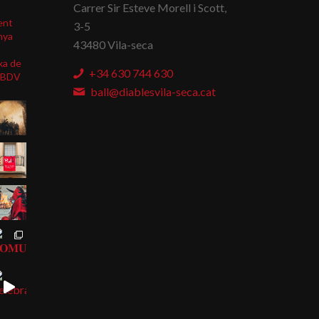
Carrer Sir Esteve Morell i Scott,
ent
3-5
nya
43480 Vila-seca
xa de
+34 630 744 630
BDV
ball@diablesvila-seca.cat