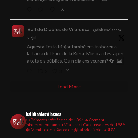
X
Ball de Diables de Vila-seca
@diablesvilaseca
·
29 jul.
Aquesta Festa Major també ens trobareu a
la barra del Parc de la Riera. Música i festa per
a tots els públics. Quin dia ens veurem? 🍻
X
2
3
Load More
balldiablesvilaseca
📜 Primeres referències de 1866
🔥Cremant
ininterrompudament Vila-seca i Catalunya des de 1989
🔱 Membre de la Xarxa de @ballsdediables
#BDV