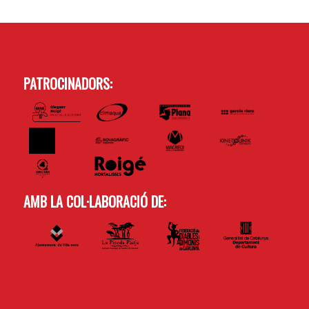
PATROCINADORS:
AMB LA COL·LABORACIÓ DE: