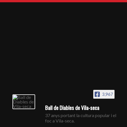
3,967
Ball de Diables de Vila-seca
37 anys portant la cultura popular i el
foc a Vila-seca.