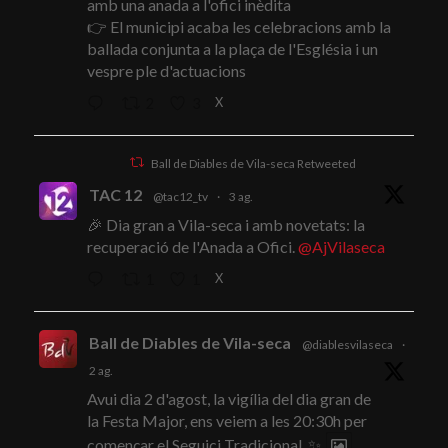
amb una anada a l'ofici inèdita
👉 El municipi acaba les celebracions amb la
ballada conjunta a la plaça de l'Església i un
vespre ple d'actuacions
X
2
3
Ball de Diables de Vila-seca Retweeted
TAC 12
@tac12_tv
·
3 ag.
🎉 Dia gran a Vila-seca i amb novetats: la
recuperació de l'Anada a Ofici.
@AjVilaseca
X
1
1
Ball de Diables de Vila-seca
@diablesvilaseca
·
2 ag.
Avui dia 2 d'agost, la vigília del dia gran de
la Festa Major, ens veiem a les 20:30h per
començar el Seguici Tradicional. ✨