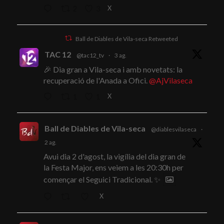
X
2
3
Ball de Diables de Vila-seca Retweeted
TAC 12
@tac12_tv
·
3 ag.
🎉 Dia gran a Vila-seca i amb novetats: la
recuperació de l'Anada a Ofici.
@AjVilaseca
X
1
1
Ball de Diables de Vila-seca
@diablesvilaseca
·
2 ag.
Avui dia 2 d'agost, la vigília del dia gran de
la Festa Major, ens veiem a les 20:30h per
començar el Seguici Tradicional. ✨
X