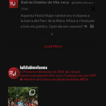
Ball de Diables de Vila-seca
@diablesvilaseca
·
29 jul.
Aquesta Festa Major també ens trobareu a
la barra del Parc de la Riera. Música i festa per
a tots els públics. Quin dia ens veurem? 🍻
X
2
3
Load More
balldiablesvilaseca
📜 Primeres referències de 1866
🔥Cremant
ininterrompudament Vila-seca i Catalunya des de 1989
🔱 Membre de la Xarxa de @ballsdediables
#BDV