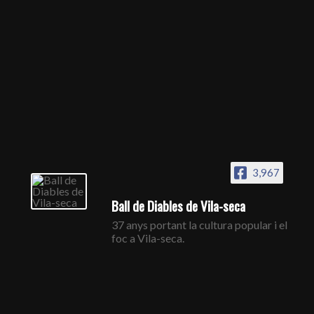
3,967
Ball de Diables de Vila-seca
37 anys portant la cultura popular i el
foc a Vila-seca.