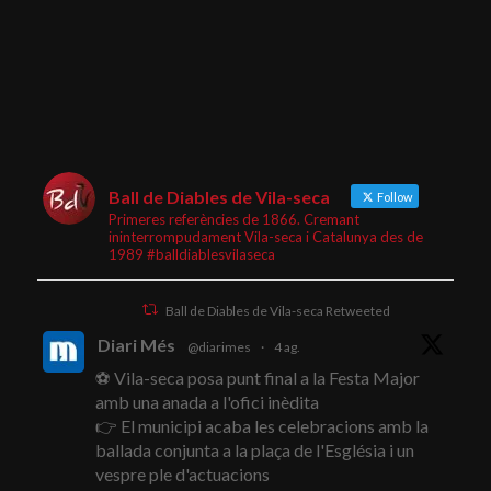
Ball de Diables de Vila-seca
Follow
Primeres referències de 1866. Cremant
ininterrompudament Vila-seca i Catalunya des de
1989 #balldiablesvilaseca
Ball de Diables de Vila-seca Retweeted
Diari Més
@diarimes
·
4 ag.
⚽ Vila-seca posa punt final a la Festa Major
amb una anada a l'ofici inèdita
👉 El municipi acaba les celebracions amb la
ballada conjunta a la plaça de l'Església i un
vespre ple d'actuacions