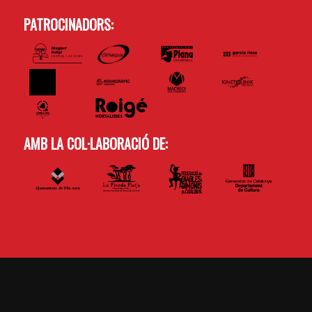
PATROCINADORS:
AMB LA COL·LABORACIÓ DE: