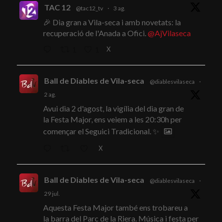
TAC 12
@tac12_tv
·
3 ag.
🎉 Dia gran a Vila-seca i amb novetats: la
recuperació de l'Anada a Ofici.
@AjVilaseca
X
1
1
Ball de Diables de Vila-seca
@diablesvilaseca
·
2 ag.
Avui dia 2 d'agost, la vigília del dia gran de
la Festa Major, ens veiem a les 20:30h per
començar el Seguici Tradicional. ✨
X
Ball de Diables de Vila-seca
@diablesvilaseca
·
29 jul.
Aquesta Festa Major també ens trobareu a
la barra del Parc de la Riera. Música i festa per