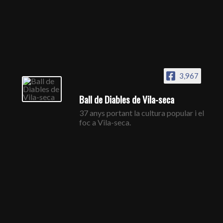
3,967
Ball de Diables de Vila-seca
37 anys portant la cultura popular i el
foc a Vila-seca.