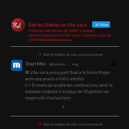
Ball de Diables de Vila-seca
Follow
Primeres referències de 1866. Cremant
ininterrompudament Vila-seca i Catalunya des de
1989 #balldiablesvilaseca
Ball de Diables de Vila-seca Retweeted
Diari Més
@diarimes
·
4 ag.
⚽ Vila-seca posa punt final a la Festa Major
amb una anada a l'ofici inèdita
👉 El municipi acaba les celebracions amb la
ballada conjunta a la plaça de l'Església i un
vespre ple d'actuacions
X
2
3
Ball de Diables de Vila-seca Retweeted