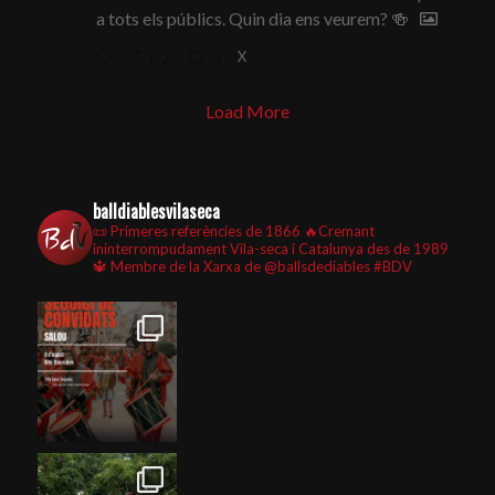
a tots els públics. Quin dia ens veurem? 🍻
X
2
3
Load More
balldiablesvilaseca
📜 Primeres referències de 1866
🔥Cremant
ininterrompudament Vila-seca i Catalunya des de 1989
🔱 Membre de la Xarxa de @ballsdediables
#BDV