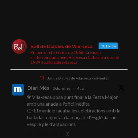
Ball de Diables de Vila-seca
Follow
Primeres referències de 1866. Cremant
ininterrompudament Vila-seca i Catalunya des de
1989 #balldiablesvilaseca
Ball de Diables de Vila-seca Retweeted
Diari Més
@diarimes
·
4 ag.
⚽ Vila-seca posa punt final a la Festa Major
amb una anada a l'ofici inèdita
👉 El municipi acaba les celebracions amb la
ballada conjunta a la plaça de l'Església i un
vespre ple d'actuacions
X
2
3