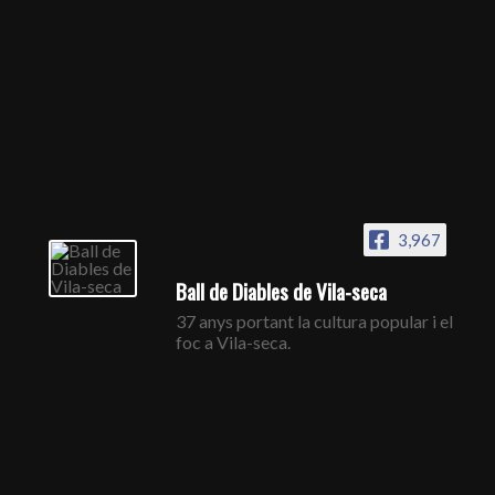
3,967
Ball de Diables de Vila-seca
37 anys portant la cultura popular i el
foc a Vila-seca.