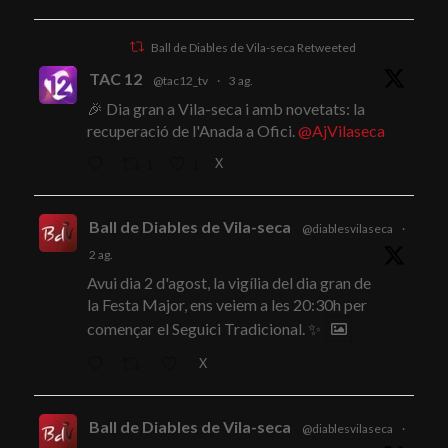
Ball de Diables de Vila-seca Retweeted
TAC 12
@tac12_tv
·
3 ag.
🎉 Dia gran a Vila-seca i amb novetats: la
recuperació de l'Anada a Ofici.
@AjVilaseca
X
1
1
Ball de Diables de Vila-seca
@diablesvilaseca
·
2 ag.
Avui dia 2 d'agost, la vigília del dia gran de
la Festa Major, ens veiem a les 20:30h per
començar el Seguici Tradicional. ✨
X
Ball de Diables de Vila-seca
@diablesvilaseca
·