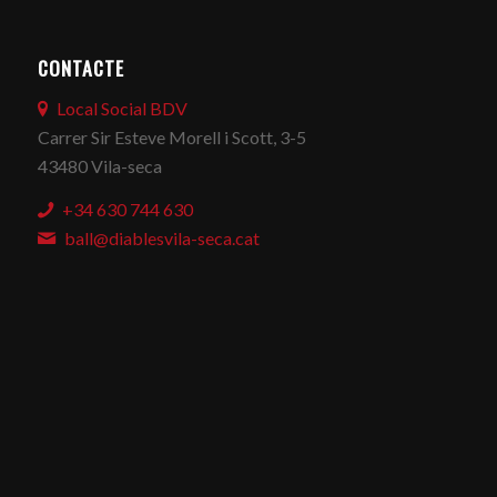
CONTACTE
Local Social BDV
Carrer Sir Esteve Morell i Scott, 3-5
43480 Vila-seca
+34 630 744 630
ball@diablesvila-seca.cat