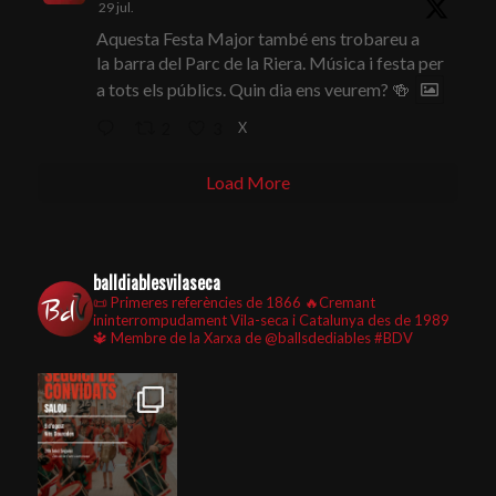
29 jul.
Aquesta Festa Major també ens trobareu a
la barra del Parc de la Riera. Música i festa per
a tots els públics. Quin dia ens veurem? 🍻
X
2
3
Load More
balldiablesvilaseca
📜 Primeres referències de 1866
🔥Cremant
ininterrompudament Vila-seca i Catalunya des de 1989
🔱 Membre de la Xarxa de @ballsdediables
#BDV