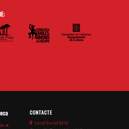
E:
CONTACTE
seca
Local Social BDV
866
🔥