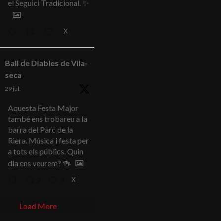
el Seguici Tradicional. ✨
X
Ball de Diables de Vila-
seca
29 jul.
Aquesta Festa Major
també ens trobareu a la
barra del Parc de la
Riera. Música i festa per
a tots els públics. Quin
dia ens veurem? 🍻
X
2
3
Load More