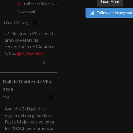
Load More
Ball de Diables de Vila-seca
Retweeted
Follow on Instagram
TAC 12
3 ag.
🎉 Dia gran a Vila-seca i
amb novetats: la
recuperació de l'Anada a
Ofici.
@AjVilaseca
X
1
1
Ball de Diables de Vila-
seca
2 ag.
Avui dia 2 d'agost, la
vigília del dia gran de la
Festa Major, ens veiem a
les 20:30h per començar