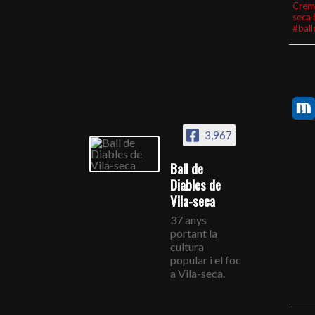
Crem
seca 
#ball
3,967
Ball de
Diables de
Vila-seca
37 anys
portant la
cultura
popular i el foc
a Vila-seca.