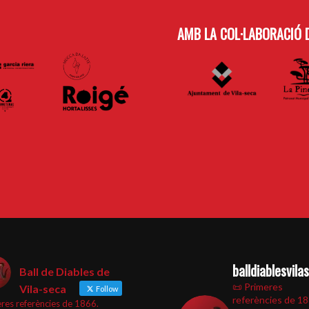
AMB LA COL·LABORACIÓ D
balldiablesvila
Ball de Diables de
📜 Primeres
Vila-seca
Follow
referències de 1
res referències de 1866.