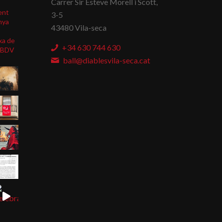
Carrer Sir Esteve Morell i Scott,
ent
3-5
nya
43480 Vila-seca
xa de
+34 630 744 630
BDV
ball@diablesvila-seca.cat