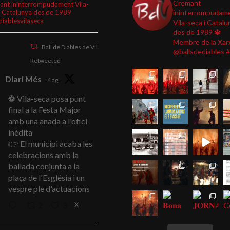
Cremant
ant ininterrompudament Vila-
i Catalunya des de 1989
ininterrompudam
diablesvilaseca
Vila-seca i Catalu
des de 1989
🔱
Membre de la Xar
Ball de Diables de Vila-seca
@ballsdediables
#
Retweeted
Diari Més
4 ag.
⚽ Vila-seca posa punt
final a la Festa Major
amb una anada a l'ofici
inèdita
👉 El municipi acaba les
celebracions amb la
ballada conjunta a la
plaça de l'Església i un
vespre ple d'actuacions
X
2
3