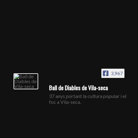
3,967
Ball de Diables de Vila-seca
37 anys portant la cultura popular i el
foc a Vila-seca.