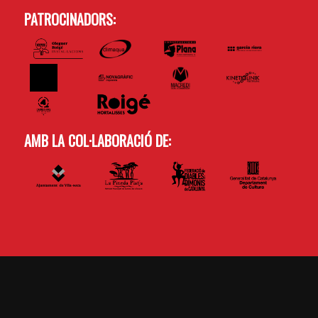
PATROCINADORS:
AMB LA COL·LABORACIÓ DE: