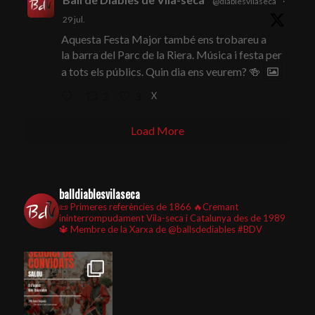
@diablesvilaseca
·
29 jul.
Aquesta Festa Major també ens trobareu a
la barra del Parc de la Riera. Música i festa per
a tots els públics. Quin dia ens veurem? 🍻
X
2
3
Load More
balldiablesvilaseca
📜 Primeres referències de 1866
🔥Cremant
ininterrompudament Vila-seca i Catalunya des de 1989
🔱 Membre de la Xarxa de @ballsdediables
#BDV