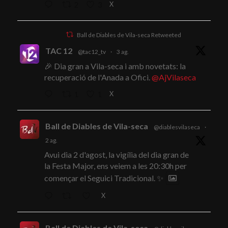
X
2
3
Ball de Diables de Vila-seca Retweeted
TAC 12
@tac12_tv
·
3 ag.
🎉 Dia gran a Vila-seca i amb novetats: la
recuperació de l'Anada a Ofici.
@AjVilaseca
X
1
1
Ball de Diables de Vila-seca
@diablesvilaseca
·
2 ag.
Avui dia 2 d'agost, la vigília del dia gran de
la Festa Major, ens veiem a les 20:30h per
començar el Seguici Tradicional. ✨
X
Ball de Diables de Vila-seca