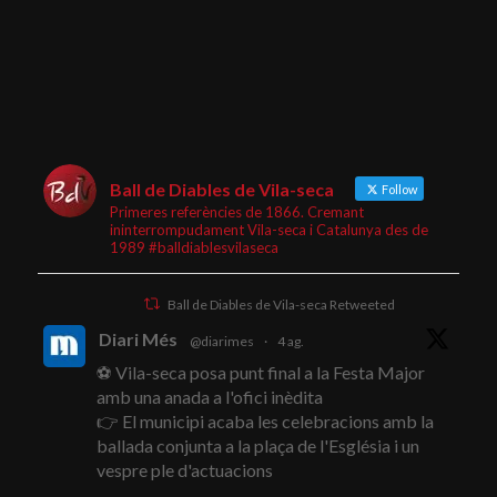
Ball de Diables de Vila-seca
Follow
Primeres referències de 1866. Cremant
ininterrompudament Vila-seca i Catalunya des de
1989 #balldiablesvilaseca
Ball de Diables de Vila-seca Retweeted
Diari Més
@diarimes
·
4 ag.
⚽ Vila-seca posa punt final a la Festa Major
amb una anada a l'ofici inèdita
👉 El municipi acaba les celebracions amb la
ballada conjunta a la plaça de l'Església i un
vespre ple d'actuacions