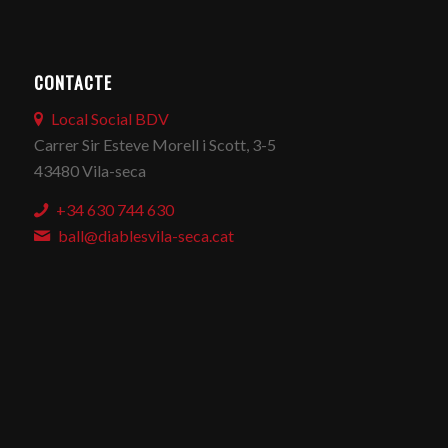
CONTACTE
Local Social BDV
Carrer Sir Esteve Morell i Scott, 3-5
43480 Vila-seca
+34 630 744 630
ball@diablesvila-seca.cat