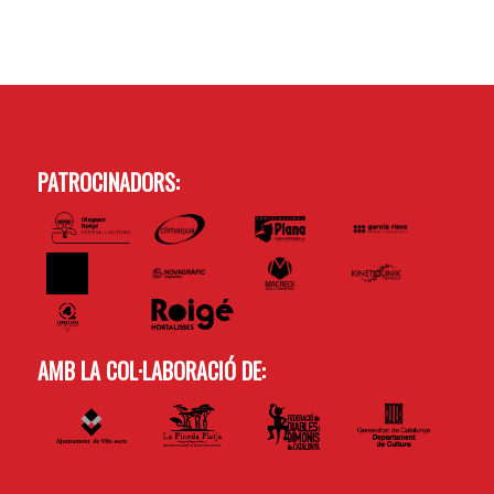
PATROCINADORS:
AMB LA COL·LABORACIÓ DE: