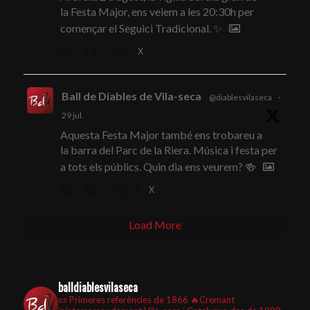
la Festa Major, ens veiem a les 20:30h per
començar el Seguici Tradicional. ✨
X
Ball de Diables de Vila-seca
@diablesvilaseca
·
29 jul.
Aquesta Festa Major també ens trobareu a
la barra del Parc de la Riera. Música i festa per
a tots els públics. Quin dia ens veurem? 🍻
X
2
3
Load More
balldiablesvilaseca
📜 Primeres referències de 1866
🔥Cremant