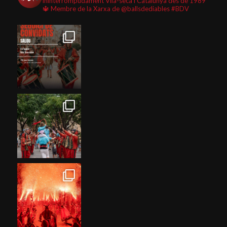
ininterrompudament Vila-seca i Catalunya des de 1989
🔱 Membre de la Xarxa de @ballsdediables
#BDV