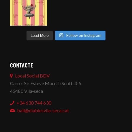
Follow on Instagram
Load More
CONTACTE
Local Social BDV
Carrer Sir Esteve Morell i Scott, 3-5
43480 Vila-seca
+34 630 744 630
ball@diablesvila-seca.cat