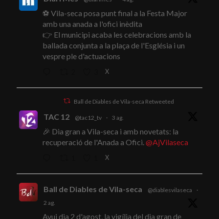
⚽ Vila-seca posa punt final a la Festa Major
amb una anada a l'ofici inèdita
👉 El municipi acaba les celebracions amb la
ballada conjunta a la plaça de l'Església i un
vespre ple d'actuacions
X
2
3
Ball de Diables de Vila-seca Retweeted
TAC 12
@tac12_tv
·
3 ag.
🎉 Dia gran a Vila-seca i amb novetats: la
recuperació de l'Anada a Ofici.
@AjVilaseca
X
1
1
Ball de Diables de Vila-seca
@diablesvilaseca
·
2 ag.
Avui dia 2 d'agost, la vigília del dia gran de