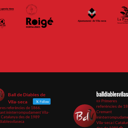
balldiablesvila
Ball de Diables de
📜 Primeres
Vila-seca
Follow
referències de 1
res referències de 1866.
Cremant
ant ininterrompudament Vila-
i Catalunya des de 1989
ininterrompudam
diablesvilaseca
Vila-seca i Catalu
des de 1989
🔱