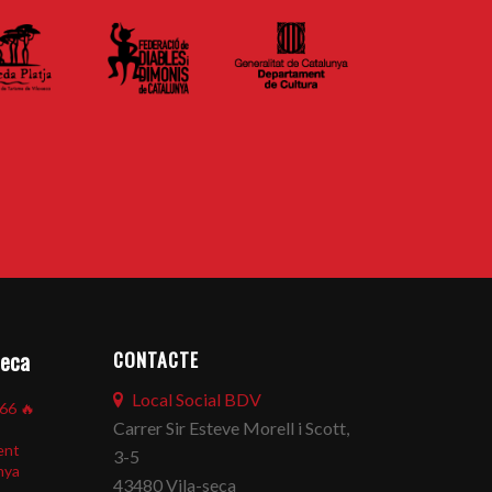
CONTACTE
seca
Local Social BDV
866
🔥
Carrer Sir Esteve Morell i Scott,
ent
3-5
nya
43480 Vila-seca