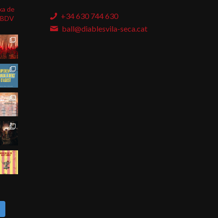
xa de
+34 630 744 630
BDV
ball@diablesvila-seca.cat