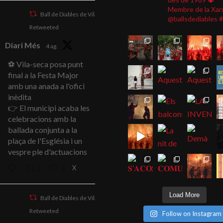
Membre de la Xar
Ball de Diables de Vila-seca
@ballsdediables
#
Retweeted
Diari Més
4 ag.
⚽ Vila-seca posa punt
final a la Festa Major
amb una anada a l'ofici
inèdita
👉 El municipi acaba les
celebracions amb la
ballada conjunta a la
plaça de l'Església i un
vespre ple d'actuacions
X
2
3
Load More
Ball de Diables de Vila-seca
Retweeted
Follow on Instagram