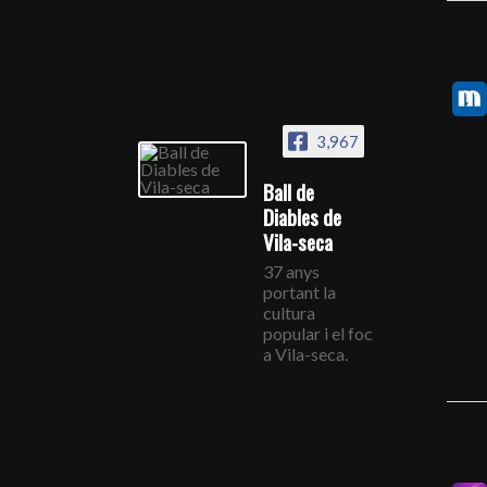
3,967
Ball de
Diables de
Vila-seca
37 anys
portant la
cultura
popular i el foc
a Vila-seca.