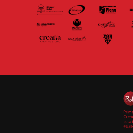
Prime
Crem
seca 
#ball