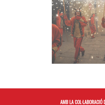
AMB LA COL·LABORACIÓ D