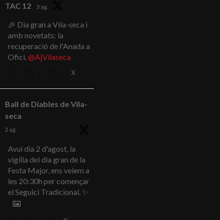
TAC 12
3 ag.
🎉 Dia gran a Vila-seca i
amb novetats: la
recuperació de l'Anada a
Ofici.
@AjVilaseca
X
1
1
Ball de Diables de Vila-
seca
2 ag.
Avui dia 2 d'agost, la
vigília del dia gran de la
Festa Major, ens veiem a
les 20:30h per començar
el Seguici Tradicional. ✨