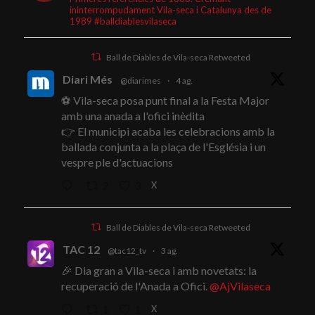
ininterrompudament Vila-seca i Catalunya des de
1989 #balldiablesvilaseca
Ball de Diables de Vila-seca Retweeted
Diari Més
@diarimes
·
4 ag.
⚽ Vila-seca posa punt final a la Festa Major
amb una anada a l'ofici inèdita
👉 El municipi acaba les celebracions amb la
ballada conjunta a la plaça de l'Església i un
vespre ple d'actuacions
X
2
3
Ball de Diables de Vila-seca Retweeted
TAC 12
@tac12_tv
·
3 ag.
🎉 Dia gran a Vila-seca i amb novetats: la
recuperació de l'Anada a Ofici.
@AjVilaseca
X
1
1