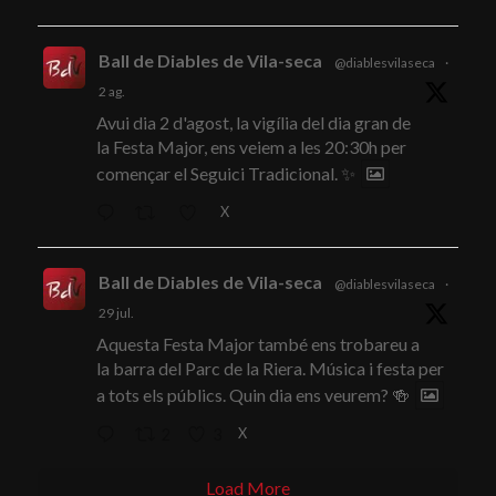
Ball de Diables de Vila-seca
@diablesvilaseca
·
2 ag.
Avui dia 2 d'agost, la vigília del dia gran de
la Festa Major, ens veiem a les 20:30h per
començar el Seguici Tradicional. ✨
X
Ball de Diables de Vila-seca
@diablesvilaseca
·
29 jul.
Aquesta Festa Major també ens trobareu a
la barra del Parc de la Riera. Música i festa per
a tots els públics. Quin dia ens veurem? 🍻
X
2
3
Load More