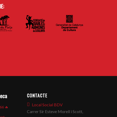
E:
CONTACTE
seca
Local Social BDV
866
🔥
Carrer Sir Esteve Morell i Scott,
ent