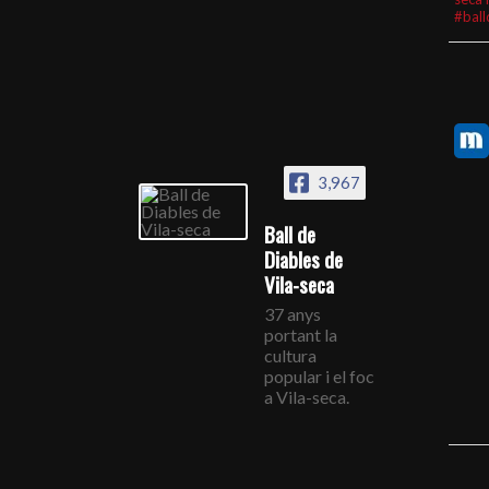
#ball
3,967
Ball de
Diables de
Vila-seca
37 anys
portant la
cultura
popular i el foc
a Vila-seca.