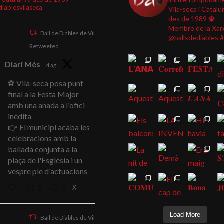
diablesvilaseca
Vila-seca i Catalu
des de 1989
🔱
Membre de la Xar
Ball de Diables de Vila-seca
@ballsdediables
#
Retweeted
Diari Més
4 ag.
⚽ Vila-seca posa punt
final a la Festa Major
amb una anada a l'ofici
inèdita
👉 El municipi acaba les
celebracions amb la
ballada conjunta a la
plaça de l'Església i un
vespre ple d'actuacions
X
2
3
Load More
Ball de Diables de Vila-seca