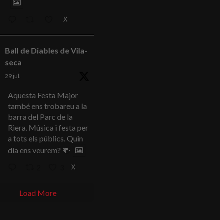
X
Ball de Diables de Vila-
seca
29 jul.
Aquesta Festa Major
també ens trobareu a la
barra del Parc de la
Riera. Música i festa per
a tots els públics. Quin
dia ens veurem? 🍻
X
2
3
Load More