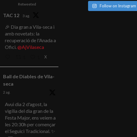
Retweeted
Follow on Instagram
TAC 12
3 ag.
🎉 Dia gran a Vila-seca i
amb novetats: la
recuperació de l'Anada a
Ofici.
@AjVilaseca
X
1
1
Ball de Diables de Vila-
seca
2 ag.
Avui dia 2 d'agost, la
vigília del dia gran de la
Festa Major, ens veiem a
les 20:30h per començar
el Seguici Tradicional. ✨