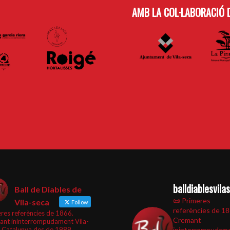
AMB LA COL·LABORACIÓ D
balldiablesvila
Ball de Diables de
📜 Primeres
Vila-seca
Follow
referències de 1
res referències de 1866.
Cremant
ant ininterrompudament Vila-
i Catalunya des de 1989
ininterrompudam