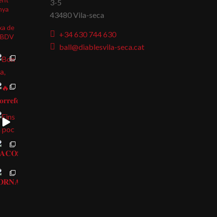
3-5
nya
43480 Vila-seca
xa de
+34 630 744 630
BDV
ball@diablesvila-seca.cat