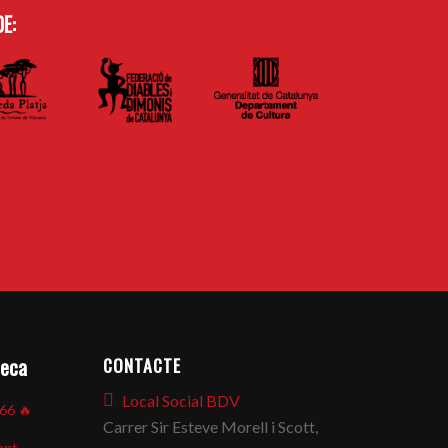
E:
CONTACTE
seca
Local Social BDV
866
🔥
Carrer Sir Esteve Morell i Scott,
ent