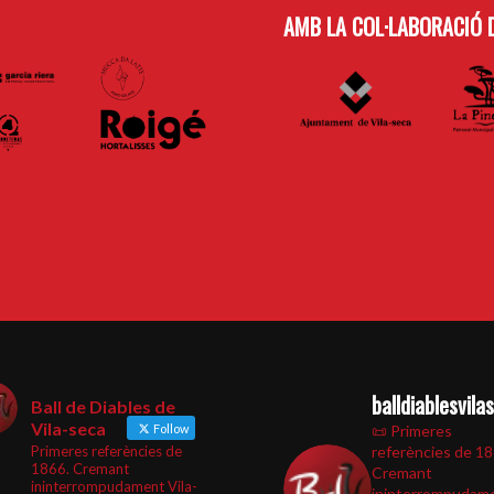
AMB LA COL·LABORACIÓ D
balldiablesvila
Ball de Diables de
Vila-seca
Follow
📜 Primeres
Primeres referències de
referències de 1
1866. Cremant
Cremant
ininterrompudament Vila-
ininterrompudam