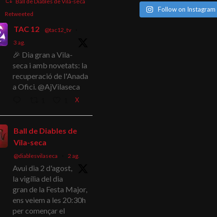
Ball de Diables de Vila-seca
Follow on Instagram
Retweeted
TAC 12
@tac12_tv
·
3 ag.
🎉 Dia gran a Vila-
seca i amb novetats: la
recuperació de l'Anada
a Ofici. @AjVilaseca
X
1
1
Ball de Diables de
Vila-seca
@diablesvilaseca
·
2 ag.
Avui dia 2 d'agost,
la vigília del dia
gran de la Festa Major,
ens veiem a les 20:30h
per començar el