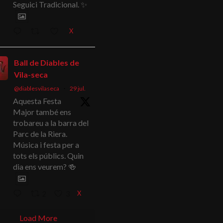
Seguici Tradicional. ✨
X
Ball de Diables de
Vila-seca
@diablesvilaseca
·
29 jul.
Aquesta Festa
Major també ens
trobareu a la barra del
Parc de la Riera.
Música i festa per a
tots els públics. Quin
dia ens veurem? 🍻
X
2
3
Load More