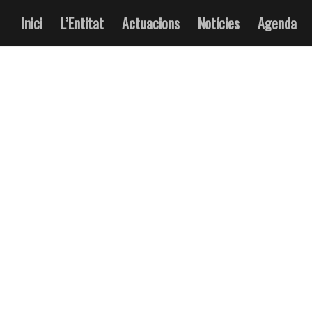
Inici
L’Entitat
Actuacions
Notícies
Agenda
ARCHIVE FOR:
BALL DE DIABLES D’ESPL