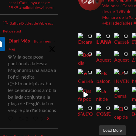
seca i Catalunya des de
Vila-seca i Catalu
1989 #balldiablesvilaseca
des de 1989
🔱
Membre de la Xar
@ballsdediables
#
Ball de Diables de Vila-seca
Retweeted
Diari Més
@diarimes
·
4 ag.
⚽ Vila-seca posa
punt final a la Festa
Major amb una anada a
l'ofici inèdita
👉 El municipi acaba
les celebracions amb la
ballada conjunta a la
plaça de l'Església i un
vespre ple d'actuacions
X
2
3
Load More