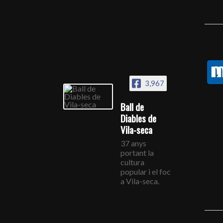
3,967
Ball de
Diables de
Vila-seca
37 anys
portant la
cultura
popular i el foc
a Vila-seca.