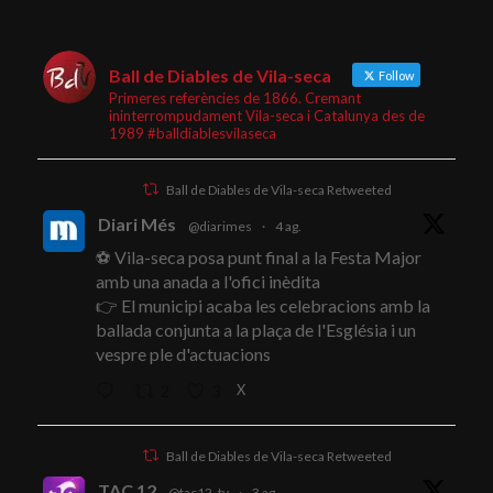
Ball de Diables de Vila-seca
Follow
Primeres referències de 1866. Cremant
ininterrompudament Vila-seca i Catalunya des de
1989 #balldiablesvilaseca
Ball de Diables de Vila-seca Retweeted
Diari Més
@diarimes
·
4 ag.
⚽ Vila-seca posa punt final a la Festa Major
amb una anada a l'ofici inèdita
👉 El municipi acaba les celebracions amb la
ballada conjunta a la plaça de l'Església i un
vespre ple d'actuacions
X
2
3
Ball de Diables de Vila-seca Retweeted
TAC 12
@tac12_tv
·
3 ag.