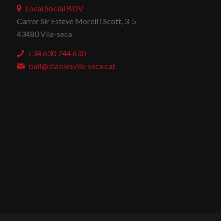
Local Social BDV
Carrer Sir Esteve Morell i Scott, 3-5
43480 Vila-seca
+34 630 744 630
ball@diablesvila-seca.cat