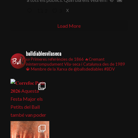
X
2
3
Load More
balldiablesvilaseca
📜 Primeres referències de 1866
🔥Cremant
ininterrompudament Vila-seca i Catalunya des de 1989
🔱 Membre de la Xarxa de @ballsdediables
#BDV