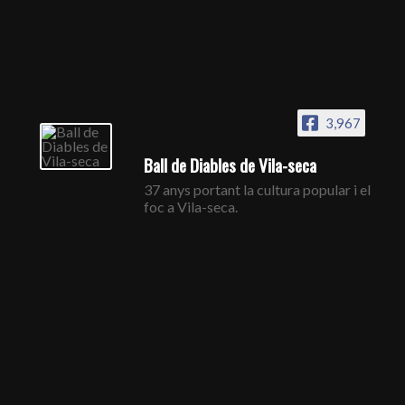
3,967
Ball de Diables de Vila-seca
37 anys portant la cultura popular i el
foc a Vila-seca.