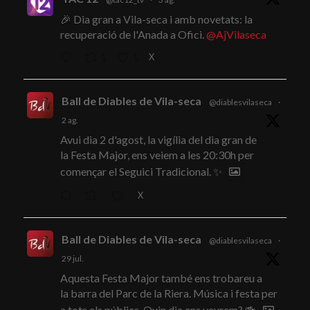
🎉 Dia gran a Vila-seca i amb novetats: la
recuperació de l'Anada a Ofici.
@AjVilaseca
X
1
1
Ball de Diables de Vila-seca
@diablesvilaseca
·
2 ag.
Avui dia 2 d'agost, la vigília del dia gran de
la Festa Major, ens veiem a les 20:30h per
començar el Seguici Tradicional. ✨
X
Ball de Diables de Vila-seca
@diablesvilaseca
·
29 jul.
Aquesta Festa Major també ens trobareu a
la barra del Parc de la Riera. Música i festa per
a tots els públics. Quin dia ens veurem? 🍻