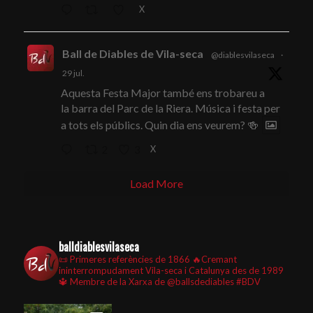
X
Ball de Diables de Vila-seca
@diablesvilaseca
·
29 jul.
Aquesta Festa Major també ens trobareu a
la barra del Parc de la Riera. Música i festa per
a tots els públics. Quin dia ens veurem? 🍻
X
2
3
Load More
balldiablesvilaseca
📜 Primeres referències de 1866
🔥Cremant
ininterrompudament Vila-seca i Catalunya des de 1989
🔱 Membre de la Xarxa de @ballsdediables
#BDV