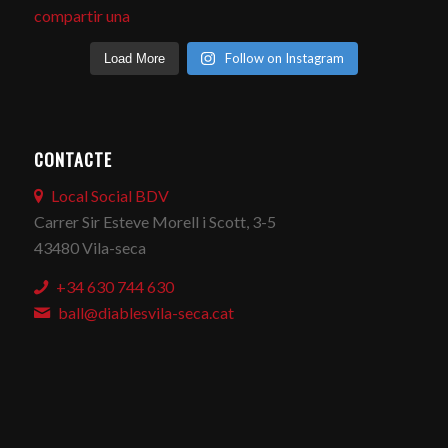
Follow on Instagram
Load More
CONTACTE
Local Social BDV
Carrer Sir Esteve Morell i Scott, 3-5
43480 Vila-seca
+34 630 744 630
ball@diablesvila-seca.cat