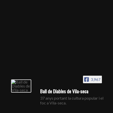
3,967
Ball de Diables de Vila-seca
37 anys portant la cultura popular i el
foc a Vila-seca.