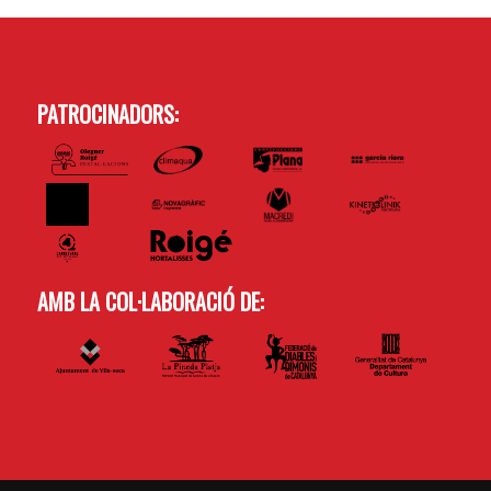
PATROCINADORS:
AMB LA COL·LABORACIÓ DE: