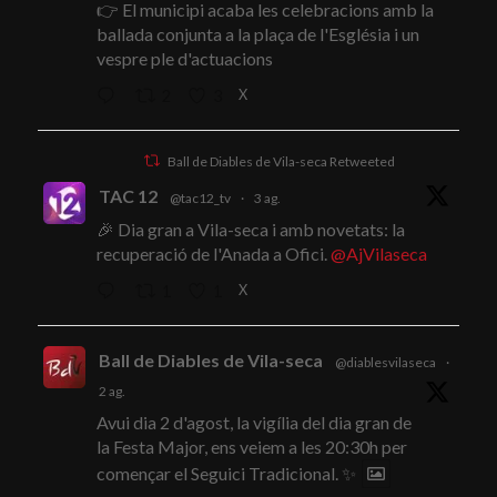
👉 El municipi acaba les celebracions amb la
ballada conjunta a la plaça de l'Església i un
vespre ple d'actuacions
X
2
3
Ball de Diables de Vila-seca Retweeted
TAC 12
@tac12_tv
·
3 ag.
🎉 Dia gran a Vila-seca i amb novetats: la
recuperació de l'Anada a Ofici.
@AjVilaseca
X
1
1
Ball de Diables de Vila-seca
@diablesvilaseca
·
2 ag.
Avui dia 2 d'agost, la vigília del dia gran de
la Festa Major, ens veiem a les 20:30h per
començar el Seguici Tradicional. ✨