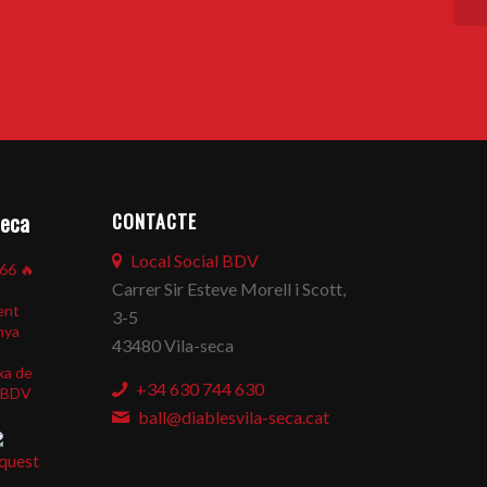
CONTACTE
seca
Local Social BDV
866
🔥
Carrer Sir Esteve Morell i Scott,
ent
3-5
nya
43480 Vila-seca
xa de
+34 630 744 630
BDV
ball@diablesvila-seca.cat