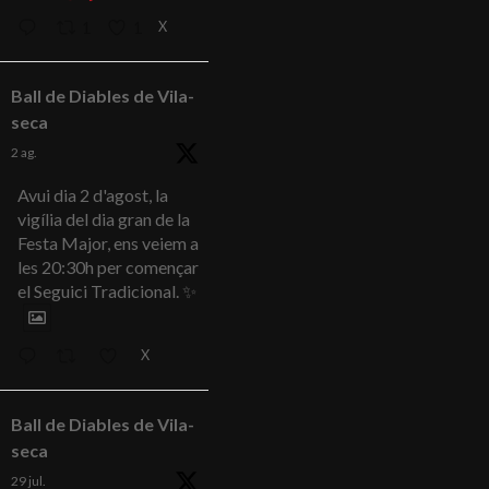
X
1
1
Ball de Diables de Vila-
seca
2 ag.
Avui dia 2 d'agost, la
vigília del dia gran de la
Festa Major, ens veiem a
les 20:30h per començar
el Seguici Tradicional. ✨
X
Ball de Diables de Vila-
seca
29 jul.