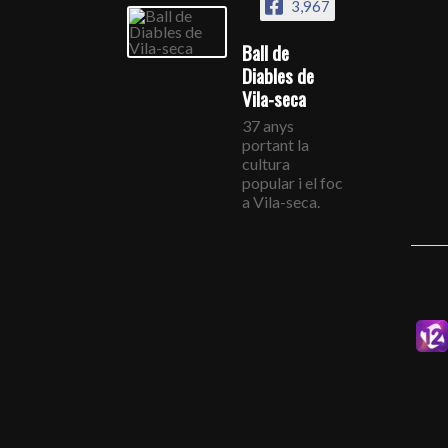
3,967
Ball de
Diables de
Vila-seca
37 anys
portant la
cultura
popular i el foc
a Vila-seca.