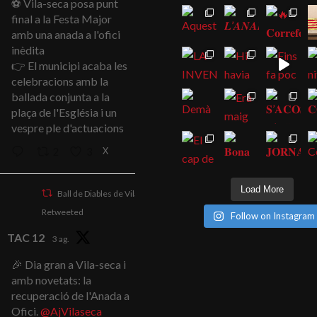
⚽ Vila-seca posa punt
final a la Festa Major
amb una anada a l'ofici
inèdita
👉 El municipi acaba les
celebracions amb la
ballada conjunta a la
plaça de l'Església i un
vespre ple d'actuacions
X
2
3
Load More
Ball de Diables de Vila-seca
Retweeted
Follow on Instagram
TAC 12
3 ag.
🎉 Dia gran a Vila-seca i
amb novetats: la
recuperació de l'Anada a
Ofici.
@AjVilaseca