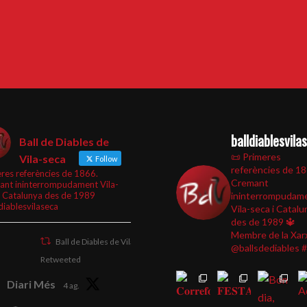
balldiablesvila
Ball de Diables de
📜 Primeres
Vila-seca
Follow
referències de 1
res referències de 1866.
Cremant
ant ininterrompudament Vila-
i Catalunya des de 1989
ininterrompudam
diablesvilaseca
Vila-seca i Catalu
des de 1989
🔱
Membre de la Xar
Ball de Diables de Vila-seca
@ballsdediables
#
Retweeted
Diari Més
4 ag.