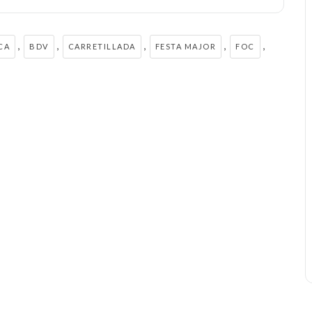
,
,
,
,
,
CA
BDV
CARRETILLADA
FESTA MAJOR
FOC