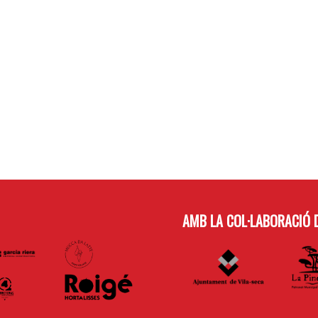
AMB LA COL·LABORACIÓ D