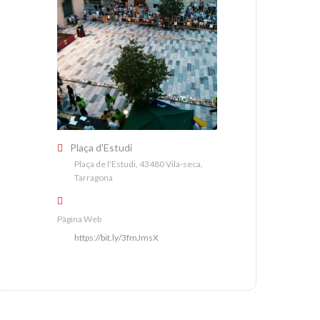
Plaça d'Estudi
Plaça de l'Estudi, 43480 Vila-seca,
Tarragona
Pàgina Web
https://bit.ly/3fmJmsX