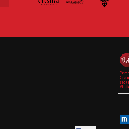
Prime
Crem
seca 
#ball