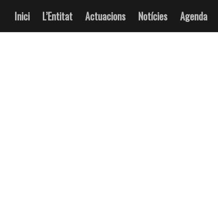
Inici
L’Entitat
Actuacions
Notícies
Agenda
TAG ARCHIVE FOR:
SANT ANTONI