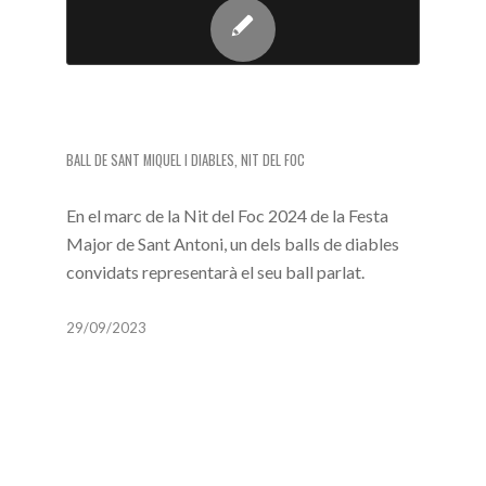
MOSTRA DE BALL PARLAT (NIT DEL
FOC)
BALL DE SANT MIQUEL I DIABLES
,
NIT DEL FOC
En el marc de la Nit del Foc 2024 de la Festa
Major de Sant Antoni, un dels balls de diables
convidats representarà el seu ball parlat.
29/09/2023