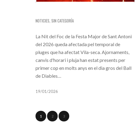
NIT DEL FOC 2026: ATÍPICA I ÈPICA
NOTICIES
,
SIN CATEGORÍA
La Nit del Foc de la Festa Major de Sant Antoni
del 2026 queda afectada pel temporal de
pluges que ha afectat Vila-seca. Ajornaments,
canvis d'horari i pluja han estat presents per
primer cop en molts anys en el dia gros del Ball
de Diables…
19/01/2026
1
2
3