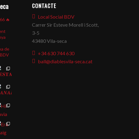
CONTACTE
seca
Local Social BDV
866
🔥
Carrer Sir Esteve Morell i Scott,
ent
3-5
nya
43480 Vila-seca
xa de
+34 630 744 630
BDV
ball@diablesvila-seca.cat