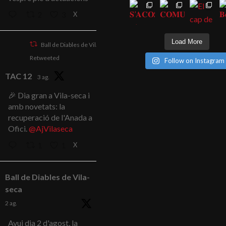
X
2
3
Load More
Ball de Diables de Vila-seca
Retweeted
Follow on Instagram
TAC 12
3 ag.
🎉 Dia gran a Vila-seca i
amb novetats: la
recuperació de l'Anada a
Ofici.
@AjVilaseca
X
1
1
Ball de Diables de Vila-
seca
2 ag.
Avui dia 2 d'agost, la