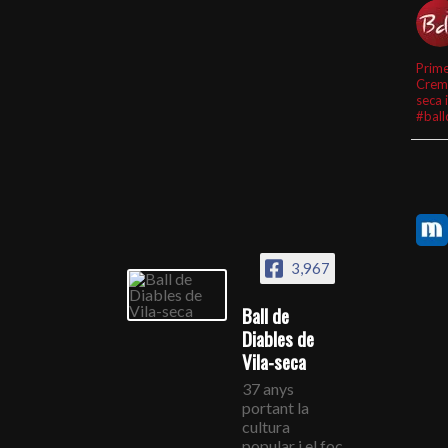
Prime
Crem
seca 
#ball
3,967
Ball de
Diables de
Vila-seca
37 anys
portant la
cultura
popular i el foc