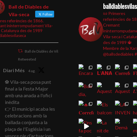
balldiablesvila
Ball de Diables de
📜 Primeres
Vila-seca
Follow
referències de 1
res referències de 1866.
Cremant
ant ininterrompudament Vila-
i Catalunya des de 1989
ininterrompudam
diablesvilaseca
Vila-seca i Catalu
des de 1989
🔱
Membre de la Xar
Ball de Diables de Vila-seca
@ballsdediables
#
Retweeted
Diari Més
4 ag.
⚽ Vila-seca posa punt
final a la Festa Major
amb una anada a l'ofici
inèdita
👉 El municipi acaba les
celebracions amb la
ballada conjunta a la
plaça de l'Església i un
vespre ple d'actuacions