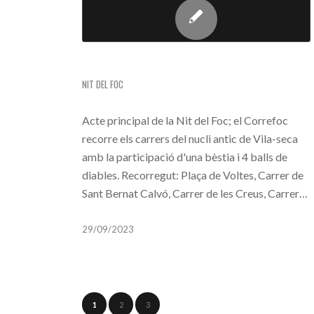
CORREFOC (NIT DEL FOC)
NIT DEL FOC
Acte principal de la Nit del Foc; el Correfoc
recorre els carrers del nucli antic de Vila-seca
amb la participació d'una bèstia i 4 balls de
diables. Recorregut: Plaça de Voltes, Carrer de
Sant Bernat Calvó, Carrer de les Creus, Carrer…
29/09/2023
1
2
3