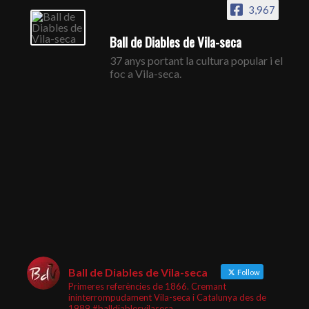
3,967
Ball de Diables de Vila-seca
37 anys portant la cultura popular i el
foc a Vila-seca.
Ball de Diables de Vila-seca
Follow
Primeres referències de 1866. Cremant
ininterrompudament Vila-seca i Catalunya des de
1989 #balldiablesvilaseca