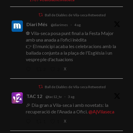
Ball de Diables de Vila-seca Retweeted
Diari Més
@diarimes
·
4 ag.
⚽ Vila-seca posa punt final a la Festa Major
amb una anada a l'ofici inèdita
👉 El municipi acaba les celebracions amb la
ballada conjunta a la plaça de l'Església i un
vespre ple d'actuacions
X
2
3
Ball de Diables de Vila-seca Retweeted
TAC 12
@tac12_tv
·
3 ag.
🎉 Dia gran a Vila-seca i amb novetats: la
recuperació de l'Anada a Ofici.
@AjVilaseca
X
1
1