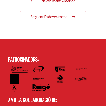
Edeveniment Anterior
Següent Esdeveniment
PATROCINADORS:
AMB LA COL·LABORACIÓ DE: