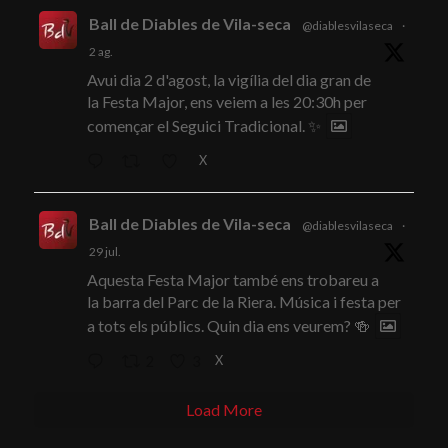
Ball de Diables de Vila-seca
@diablesvilaseca
·
2 ag.
Avui dia 2 d'agost, la vigília del dia gran de
la Festa Major, ens veiem a les 20:30h per
començar el Seguici Tradicional. ✨
X
Ball de Diables de Vila-seca
@diablesvilaseca
·
29 jul.
Aquesta Festa Major també ens trobareu a
la barra del Parc de la Riera. Música i festa per
a tots els públics. Quin dia ens veurem? 🍻
X
2
3
Load More