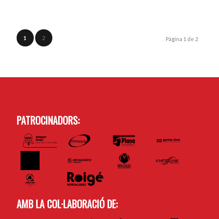
1
2
Pàgina 1 de 2
PATROCINADORS:
AMB LA COL·LABORACIÓ DE: