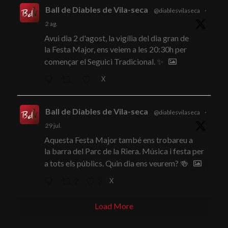
Ball de Diables de Vila-seca
@diablesvilaseca
·
2 ag.
Avui dia 2 d'agost, la vigília del dia gran de
la Festa Major, ens veiem a les 20:30h per
començar el Seguici Tradicional. ✨
X
Ball de Diables de Vila-seca
@diablesvilaseca
·
29 jul.
Aquesta Festa Major també ens trobareu a
la barra del Parc de la Riera. Música i festa per
a tots els públics. Quin dia ens veurem? 🍻
X
2
3
Load More