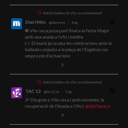
Ball de Diables de Vila-seca Retweeted
Diari Més
@diarimes
·
4 ag.
⚽ Vila-seca posa punt final a la Festa Major
amb una anada a l'ofici inèdita
👉 El municipi acaba les celebracions amb la
ballada conjunta a la plaça de l'Església i un
vespre ple d'actuacions
X
2
3
Ball de Diables de Vila-seca Retweeted
TAC 12
@tac12_tv
·
3 ag.
🎉 Dia gran a Vila-seca i amb novetats: la
recuperació de l'Anada a Ofici.
@AjVilaseca
X
1
1