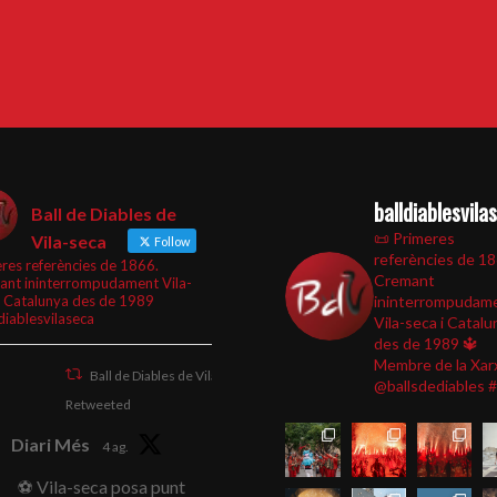
balldiablesvila
Ball de Diables de
📜 Primeres
Vila-seca
Follow
referències de 1
res referències de 1866.
Cremant
ant ininterrompudament Vila-
i Catalunya des de 1989
ininterrompudam
diablesvilaseca
Vila-seca i Catalu
des de 1989
🔱
Membre de la Xar
Ball de Diables de Vila-seca
@ballsdediables
#
Retweeted
Diari Més
4 ag.
⚽ Vila-seca posa punt