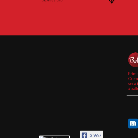
Prime
Crem
seca 
#ball
3,967