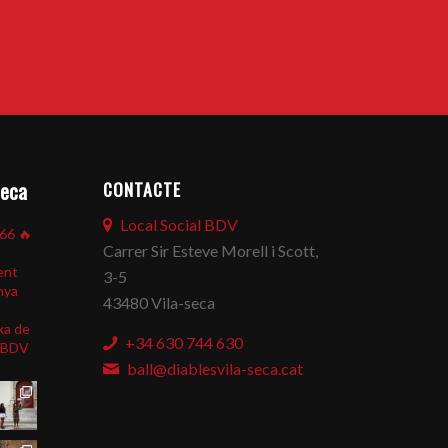
CONTACTE
seca
Local Social BDV
866
🔥
Carrer Sir Esteve Morell i Scott,
ent
3-5
nya
43480 Vila-seca
xa de
+34 630 744 630
BDV
ball@diablesvila-seca.cat