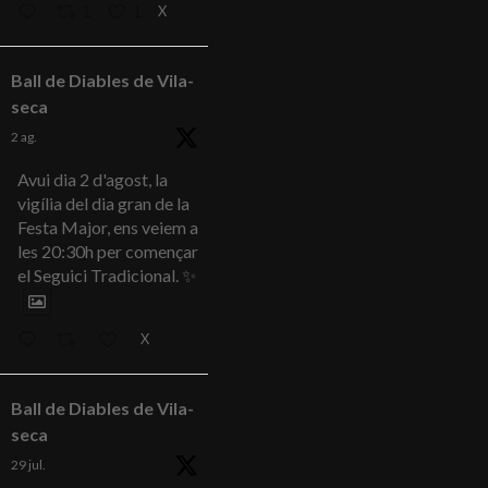
X
1
1
Ball de Diables de Vila-
seca
2 ag.
Avui dia 2 d'agost, la
vigília del dia gran de la
Festa Major, ens veiem a
les 20:30h per començar
el Seguici Tradicional. ✨
X
Ball de Diables de Vila-
seca
29 jul.