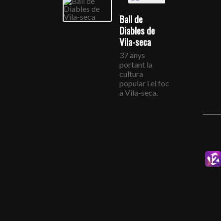
Ball de
Diables de
Vila-seca
37 anys
portant la
cultura
popular i el foc
a Vila-seca.