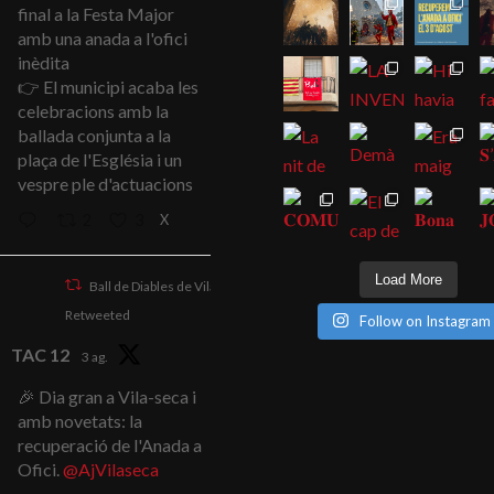
final a la Festa Major
amb una anada a l'ofici
inèdita
👉 El municipi acaba les
celebracions amb la
ballada conjunta a la
plaça de l'Església i un
vespre ple d'actuacions
X
2
3
Load More
Ball de Diables de Vila-seca
Retweeted
Follow on Instagram
TAC 12
3 ag.
🎉 Dia gran a Vila-seca i
amb novetats: la
recuperació de l'Anada a
Ofici.
@AjVilaseca