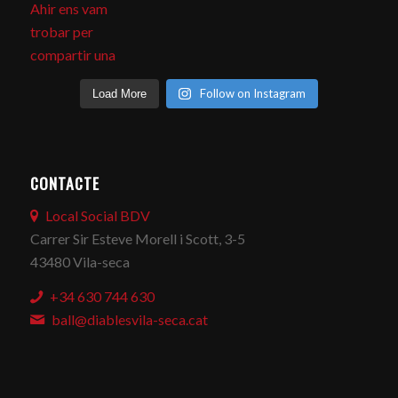
Follow on Instagram
Load More
CONTACTE
Local Social BDV
Carrer Sir Esteve Morell i Scott, 3-5
43480 Vila-seca
+34 630 744 630
ball@diablesvila-seca.cat