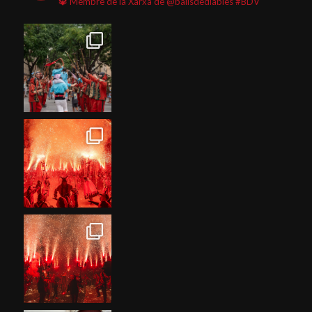
🔱 Membre de la Xarxa de @ballsdediables
#BDV