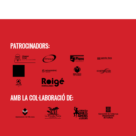
PATROCINADORS:
AMB LA COL·LABORACIÓ DE: