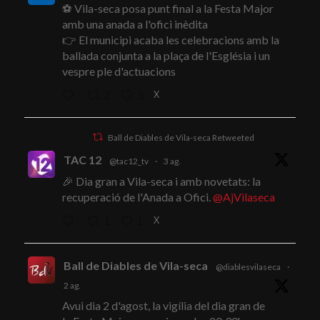
⚽ Vila-seca posa punt final a la Festa Major
amb una anada a l'ofici inèdita
👉 El municipi acaba les celebracions amb la
ballada conjunta a la plaça de l'Església i un
vespre ple d'actuacions
X
2
3
Ball de Diables de Vila-seca Retweeted
TAC 12
@tac12_tv
·
3 ag.
🎉 Dia gran a Vila-seca i amb novetats: la
recuperació de l'Anada a Ofici.
@AjVilaseca
X
1
1
Ball de Diables de Vila-seca
@diablesvilaseca
·
2 ag.
Avui dia 2 d'agost, la vigília del dia gran de