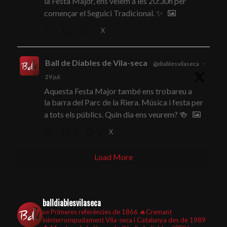
la Festa Major, ens veiem a les 20:30h per
començar el Seguici Tradicional. ✨
X
Ball de Diables de Vila-seca
@diablesvilaseca
·
29 jul.
Aquesta Festa Major també ens trobareu a
la barra del Parc de la Riera. Música i festa per
a tots els públics. Quin dia ens veurem? 🍻
X
2
3
Load More
balldiablesvilaseca
📜 Primeres referències de 1866
🔥Cremant
ininterrompudament Vila-seca i Catalunya des de 1989