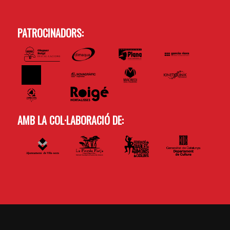
PATROCINADORS:
AMB LA COL·LABORACIÓ DE: