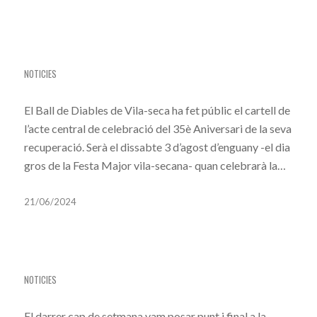
EL BALL DE DIABLES DE VILA-SECA PRESENTA
EL CARTELL DE LA TROBADA DE BALLS DE
DIABLES DEL SEU 35È ANIVERSARI
NOTICIES
El Ball de Diables de Vila-seca ha fet públic el cartell de
l’acte central de celebració del 35è Aniversari de la seva
recuperació. Serà el dissabte 3 d’agost d’enguany -el dia
gros de la Festa Major vila-secana- quan celebrarà la…
21/06/2024
COMENÇA LA CELEBRACIÓ DEL 35È
ANIVERSARI
NOTICIES
El darrer cap de setmana vam posar punt i final a la