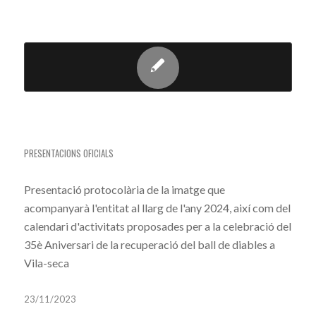
PRESENTACIÓ DE LA IMATGE I EL CALENDARI
DEL 35È ANIVERSARI
PRESENTACIONS OFICIALS
Presentació protocolària de la imatge que
acompanyarà l'entitat al llarg de l'any 2024, així com del
calendari d'activitats proposades per a la celebració del
35è Aniversari de la recuperació del ball de diables a
Vila-seca
23/11/2023