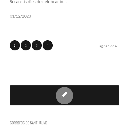
Seran sis dies de celebració…
01/12/2023
1
2
3
4
Pàgina 1 de 4
TAG ARCHIVE FOR:
DIABLES VILA-
SECA
CORREFOC A LA PINEDA
CORREFOC DE SANT JAUME