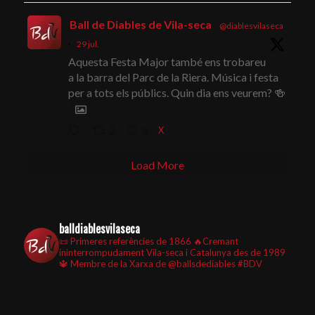
Ball de Diables de Vila-seca
@diablesvilaseca
·
29 jul.
Aquesta Festa Major també ens trobareu
a la barra del Parc de la Riera. Música i festa
per a tots els públics. Quin dia ens veurem? 🍻
X
2
3
Load More
balldiablesvilaseca
📜 Primeres referències de 1866
🔥Cremant
ininterrompudament Vila-seca i Catalunya des de 1989
🔱 Membre de la Xarxa de @ballsdediables
#BDV