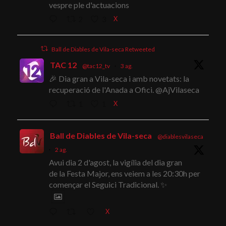
vespre ple d'actuacions
X
2
3
Ball de Diables de Vila-seca Retweeted
TAC 12
@tac12_tv
·
3 ag.
🎉 Dia gran a Vila-seca i amb novetats: la
recuperació de l'Anada a Ofici. @AjVilaseca
X
1
1
Ball de Diables de Vila-seca
@diablesvilaseca
·
2 ag.
Avui dia 2 d'agost, la vigília del dia gran
de la Festa Major, ens veiem a les 20:30h per
començar el Seguici Tradicional. ✨
X