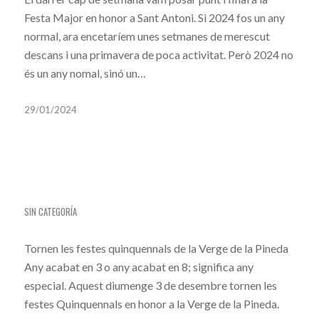
Festa Major en honor a Sant Antoni. Si 2024 fos un any
normal, ara encetaríem unes setmanes de merescut
descans i una primavera de poca activitat. Però 2024 no
és un any nomal, sinó un…
29/01/2024
LA VERGE DE LA PINEDA TORNA A VILA-SECA
SIN CATEGORÍA
Tornen les festes quinquennals de la Verge de la Pineda
Any acabat en 3 o any acabat en 8; significa any
especial. Aquest diumenge 3 de desembre tornen les
festes Quinquennals en honor a la Verge de la Pineda.