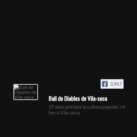
3,967
Ball de Diables de Vila-seca
37 anys portant la cultura popular i el
foc a Vila-seca.