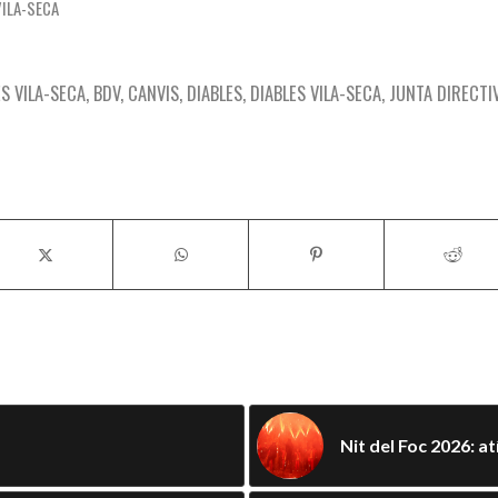
VILA-SECA
ES VILA-SECA
,
BDV
,
CANVIS
,
DIABLES
,
DIABLES VILA-SECA
,
JUNTA DIRECTI
rada
You might also like
Nit del Foc 2026: at