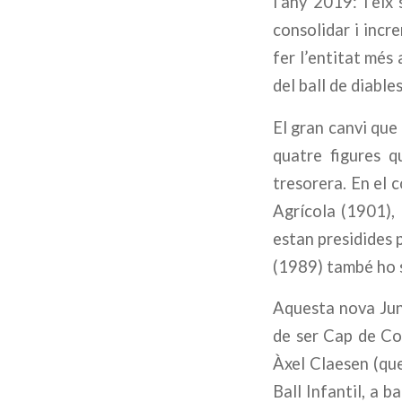
l’any 2019: l’eix 
consolidar i incre
fer l’entitat més 
del ball de diable
El gran canvi que
quatre figures q
tresorera. En el 
Agrícola (1901), 
estan presidides 
(1989) també ho 
Aquesta nova Jun
de ser Cap de Coll
Àxel Claesen (que
Ball Infantil, a b