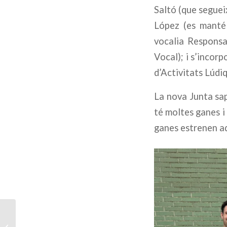
Saltó (que segueix
López (es manté 
vocalia Responsa
Vocal); i s’incor
d’Activitats Lúdiq
La nova Junta sap
té moltes ganes i 
ganes estrenen a
El Ball de Diables de
Vila-seca presenta el