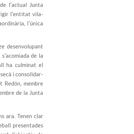
de l’actual Junta
ir l’entitat vila-
ordinària, l’única
nze desenvolupant
i s’acomiada de la
ll ha culminat el
 secà i consolidar-
rt Redón, membre
membre de la Junta
ns ara. Tenen clar
reball presentades