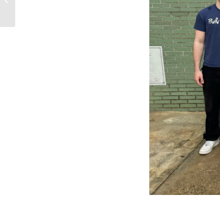
cartell de la Trobada de
Balls...