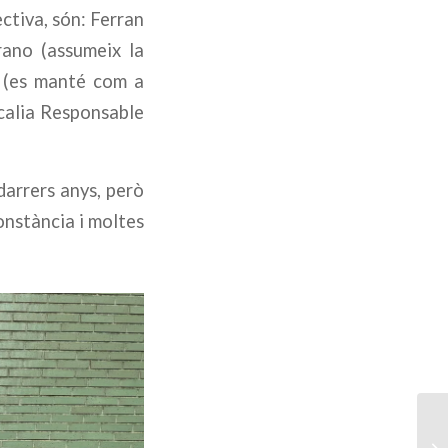
ectiva, són: Ferran
rano (assumeix la
n (es manté com a
ocalia Responsable
darrers anys, però
constància i moltes