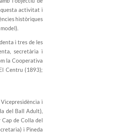
 amb l’objectiu de
aquesta activitat i
rències històriques
l model).
enta i tres de les
nta, secretària i
com la Cooperativa
 El Centru (1893);
Vicepresidència i
a del Ball Adult),
r Cap de Colla del
ecretaria) i Pineda