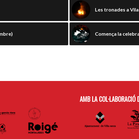
Les tronades a Vil
embre)
Comença la celebra
AMB LA COL·LABORACIÓ D