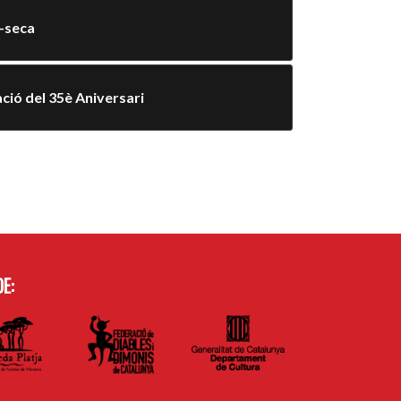
a-seca
ció del 35è Aniversari
E: