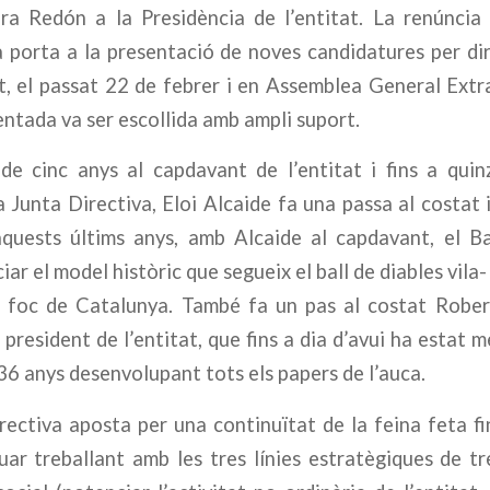
ura Redón a la Presidència de l’entitat. La renúncia 
a porta a la presentació de noves candidatures per dirig
, el passat 22 de febrer i en Assemblea General Extra
ntada va ser escollida amb ampli suport.
e cinc anys al capdavant de l’entitat i fins a qui
la Junta Directiva, Eloi Alcaide fa una passa al costat 
aquests últims anys, amb Alcaide al capdavant, el Ba
ar el model històric que segueix el ball de diables vila-
e foc de Catalunya. També fa un pas al costat Robe
 president de l’entitat, que fins a dia d’avui ha estat 
36 anys desenvolupant tots els papers de l’auca.
ectiva aposta per una continuïtat de la feina feta fi
ar treballant amb les tres línies estratègiques de t