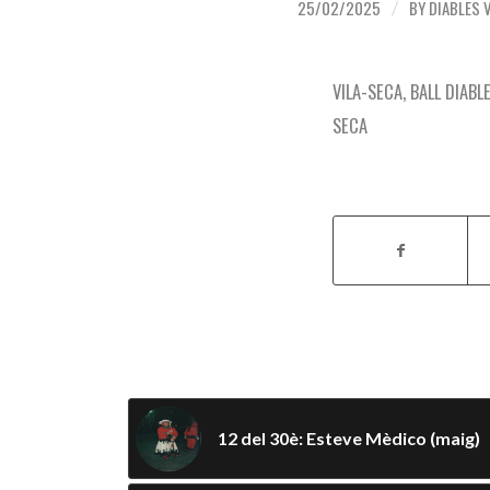
25/02/2025
BY
DIABLES 
/
VILA-SECA
,
BALL DIABL
SECA
Compartir aquesta ent
12 del 30è: Esteve Mèdico (maig)