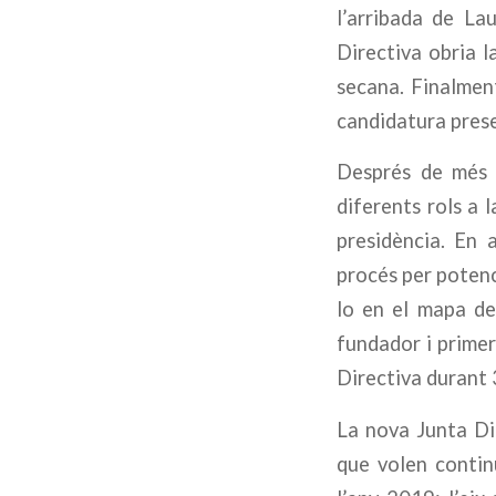
l’arribada de La
Directiva obria l
secana. Finalment
candidatura prese
Després de més d
diferents rols a 
presidència. En 
procés per potenci
lo en el mapa d
fundador i primer
Directiva durant 
La nova Junta Dir
que volen continu