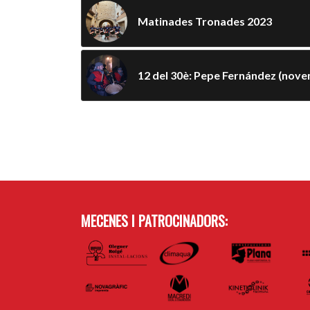
Matinades Tronades 2023
12 del 30è: Pepe Fernández (nov
MECENES I PATROCINADORS: