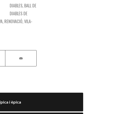
DIABLES
,
BALL DE
DIABLES DE
VA
,
RENOVACIÓ
,
VILA-
ípica i èpica