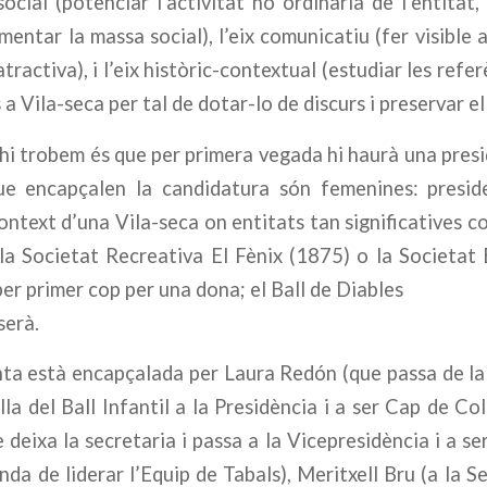
social (potenciar l’activitat no ordinària de l’entitat,
mentar la massa social), l’eix comunicatiu (fer visible 
atractiva), i l’eix històric-contextual (estudiar les refe
s a Vila-seca per tal de dotar-lo de discurs i preservar e
 hi trobem és que per primera vegada hi haurà una presid
ue encapçalen la candidatura són femenines: preside
context d’una Vila-seca on entitats tan significatives 
la Societat Recreativa El Fènix (1875) o la Societat
per primer cop per una dona; el Ball de Diables
serà.
ta està encapçalada per Laura Redón (que passa de la 
a del Ball Infantil a la Presidència i a ser Cap de Coll
 deixa la secretaria i passa a la Vicepresidència i a se
anda de liderar l’Equip de Tabals), Meritxell Bru (a la S