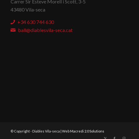
Carrer Sir Esteve Morell i Scott, 3-5
43480 Vila-seca
+34 630 744 630
ball@diablesvila-seca.cat
© Copyright - Diables Vila-seca | Web
Macredi 2.0 Solutions