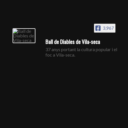
3,967
Ball de Diables de Vila-seca
37 anys portant la cultura popular i el
foc a Vila-seca.