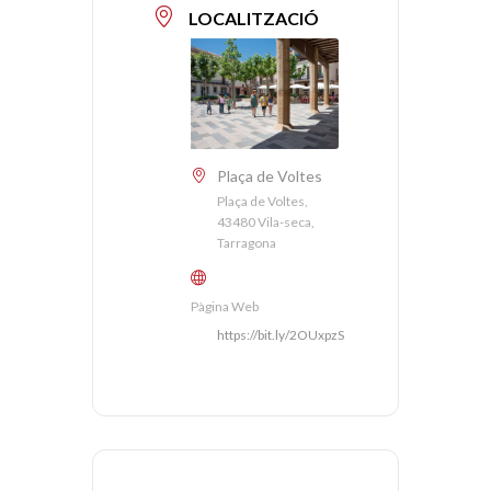
LOCALITZACIÓ
Plaça de Voltes
Plaça de Voltes,
43480 Vila-seca,
Tarragona
Pàgina Web
https://bit.ly/2OUxpzS