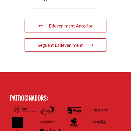
Edeveniment Anterior
Següent Esdeveniment
PATROCINADORS: