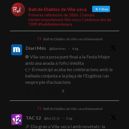
Ball de Diables de Vila-seca
Follow
Primeres referències de 1866. Cremant
ininterrompudament Vila-seca i Catalunya des de
1989 #balldiablesvilaseca
Ball de Diables de Vila-seca Retweeted
Diari Més
@diarimes
·
4 ag.
⚽ Vila-seca posa punt final a la Festa Major
amb una anada a l'ofici inèdita
👉 El municipi acaba les celebracions amb la
ballada conjunta a la plaça de l'Església i un
vespre ple d'actuacions
X
2
3
Ball de Diables de Vila-seca Retweeted
TAC 12
@tac12_tv
·
3 ag.
🎉 Dia gran a Vila-seca i amb novetats: la