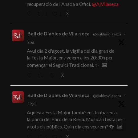
recuperació de l'Anada a Ofici.
@AjVilaseca
X
1
1
Ball de Diables de Vila-seca
@diablesvilaseca
·
2 ag.
Avui dia 2 d'agost, la vigília del dia gran de
la Festa Major, ens veiem a les 20:30h per
començar el Seguici Tradicional. ✨
X
Ball de Diables de Vila-seca
@diablesvilaseca
·
29 jul.
Aquesta Festa Major també ens trobareu a
la barra del Parc de la Riera. Música i festa per
a tots els públics. Quin dia ens veurem? 🍻
X
2
3