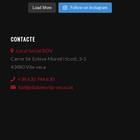
Follow on Instagram
Load More
CONTACTE
Local Social BDV
Carrer Sir Esteve Morell i Scott, 3-5
43480 Vila-seca
+34 630 744 630
ball@diablesvila-seca.cat