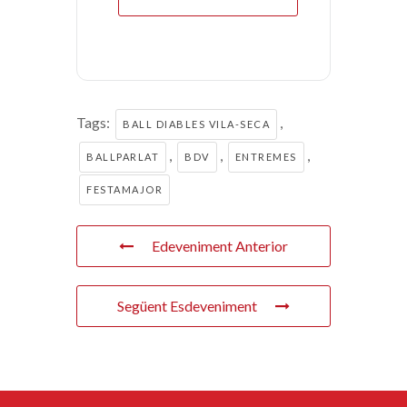
Tags:
,
BALL DIABLES VILA-SECA
,
,
,
BALLPARLAT
BDV
ENTREMES
FESTAMAJOR
Edeveniment Anterior
Següent Esdeveniment