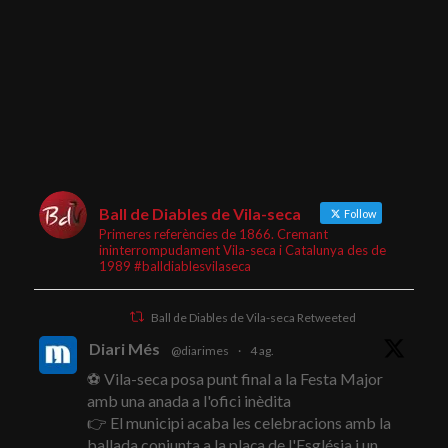
Ball de Diables de Vila-seca
Follow
Primeres referències de 1866. Cremant
ininterrompudament Vila-seca i Catalunya des de
1989 #balldiablesvilaseca
Ball de Diables de Vila-seca Retweeted
Diari Més
@diarimes
·
4 ag.
⚽ Vila-seca posa punt final a la Festa Major
amb una anada a l'ofici inèdita
👉 El municipi acaba les celebracions amb la
ballada conjunta a la plaça de l'Església i un