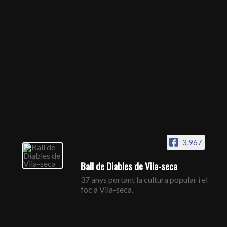
3,967
Ball de Diables de Vila-seca
37 anys portant la cultura popular i el
foc a Vila-seca.