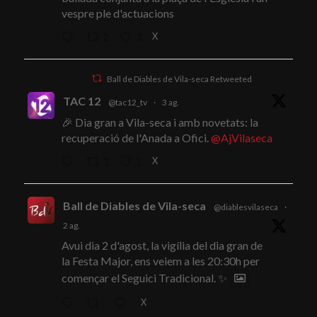
vespre ple d'actuacions
X
2
3
Ball de Diables de Vila-seca Retweeted
TAC 12
@tac12_tv
·
3 ag.
🎉 Dia gran a Vila-seca i amb novetats: la
recuperació de l'Anada a Ofici.
@AjVilaseca
X
1
1
Ball de Diables de Vila-seca
@diablesvilaseca
·
2 ag.
Avui dia 2 d'agost, la vigília del dia gran de
la Festa Major, ens veiem a les 20:30h per
començar el Seguici Tradicional. ✨
X