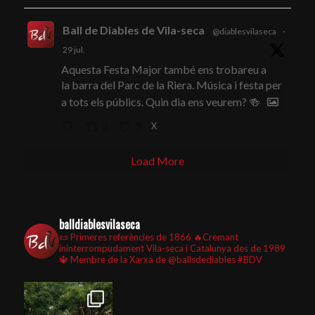
Ball de Diables de Vila-seca
@diablesvilaseca
·
29 jul.
Aquesta Festa Major també ens trobareu a
la barra del Parc de la Riera. Música i festa per
a tots els públics. Quin dia ens veurem? 🍻
X
2
3
Load More
balldiablesvilaseca
📜 Primeres referències de 1866
🔥Cremant
ininterrompudament Vila-seca i Catalunya des de 1989
🔱 Membre de la Xarxa de @ballsdediables
#BDV