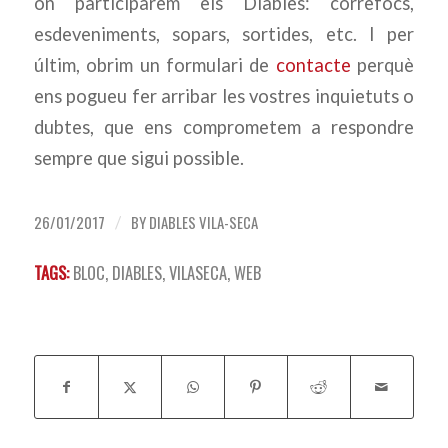
on participarem els Diables: correfocs,
esdeveniments, sopars, sortides, etc. I per
últim, obrim un formulari de
contacte
perquè
ens pogueu fer arribar les vostres inquietuts o
dubtes, que ens comprometem a respondre
sempre que sigui possible.
26/01/2017
BY
DIABLES VILA-SECA
/
TAGS:
BLOC
,
DIABLES
,
VILASECA
,
WEB
Compartir aquesta entrada