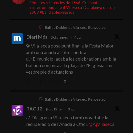
Primeres referències de 1866. Cremant
ininterrompudament Vila-seca i Catalunya des de
1989 #balldiablesvilaseca
Ball de Diables de Vila-seca Retweeted
Diari Més
@diarimes
·
4 ag.
⚽ Vila-seca posa punt final a la Festa Major
amb una anada a l'ofici inèdita
👉 El municipi acaba les celebracions amb la
ballada conjunta a la plaça de l'Església i un
vespre ple d'actuacions
X
2
3
Ball de Diables de Vila-seca Retweeted
TAC 12
@tac12_tv
·
3 ag.
🎉 Dia gran a Vila-seca i amb novetats: la
recuperació de l'Anada a Ofici.
@AjVilaseca