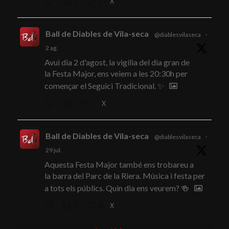
X
1
1
Ball de Diables de Vila-seca
@diablesvilaseca
·
2 ag.
Avui dia 2 d'agost, la vigília del dia gran de
la Festa Major, ens veiem a les 20:30h per
començar el Seguici Tradicional. ✨
X
Ball de Diables de Vila-seca
@diablesvilaseca
·
29 jul.
Aquesta Festa Major també ens trobareu a
la barra del Parc de la Riera. Música i festa per
a tots els públics. Quin dia ens veurem? 🍻
X
2
3