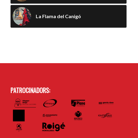
La Flama del Canigó
PATROCINADORS: