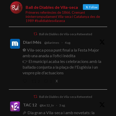
Ball de Diables de Vila-seca
Follow
Primeres referències de 1866. Cremant
ininterrompudament Vila-seca i Catalunya des de
1989 #balldiablesvilaseca
Ball de Diables de Vila-seca Retweeted
Diari Més
@diarimes
·
4 ag.
⚽ Vila-seca posa punt final a la Festa Major
amb una anada a l'ofici inèdita
👉 El municipi acaba les celebracions amb la
ballada conjunta a la plaça de l'Església i un
vespre ple d'actuacions
X
2
3
Ball de Diables de Vila-seca Retweeted
TAC 12
@tac12_tv
·
3 ag.
🎉 Dia gran a Vila-seca i amb novetats: la