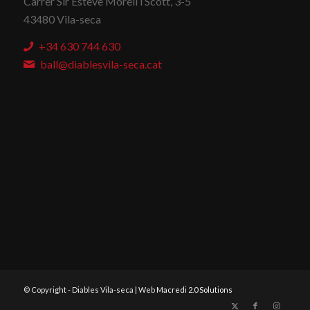
Carrer Sir Esteve Morell i Scott, 3-5
43480 Vila-seca
+34 630 744 630
ball@diablesvila-seca.cat
© Copyright - Diables Vila-seca | Web
Macredi 2.0 Solutions