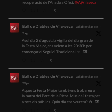
recuperació de l'Anada a Ofici.
@AjVilaseca
X
1
1
Ball de Diables de Vila-seca
@diablesvilaseca
·
2 ag.
Avui dia 2 d'agost, la vigília del dia gran de
la Festa Major, ens veiem a les 20:30h per
començar el Seguici Tradicional. ✨
X
Ball de Diables de Vila-seca
@diablesvilaseca
·
29 jul.
Aquesta Festa Major també ens trobareu a
la barra del Parc de la Riera. Música i festa per
a tots els públics. Quin dia ens veurem? 🍻
X
2
3