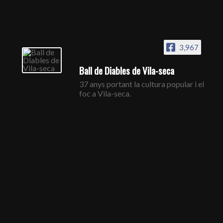
3,967
Ball de Diables de Vila-seca
37 anys portant la cultura popular i el
foc a Vila-seca.