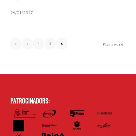
26/01/2017
«
‹
4
5
6
Pàgina 6 de 6
PATROCINADORS: