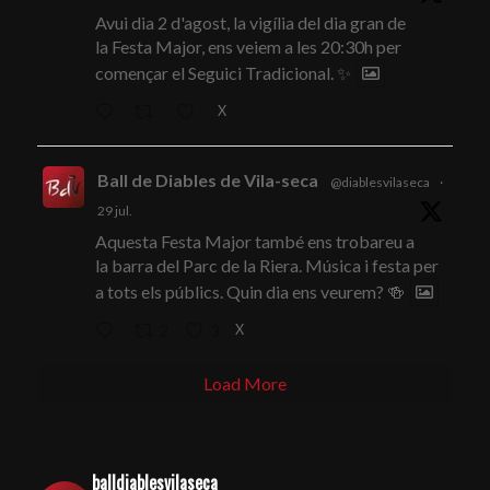
Avui dia 2 d'agost, la vigília del dia gran de
la Festa Major, ens veiem a les 20:30h per
començar el Seguici Tradicional. ✨
X
Ball de Diables de Vila-seca
@diablesvilaseca
·
29 jul.
Aquesta Festa Major també ens trobareu a
la barra del Parc de la Riera. Música i festa per
a tots els públics. Quin dia ens veurem? 🍻
X
2
3
Load More
balldiablesvilaseca