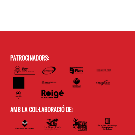
PATROCINADORS:
AMB LA COL·LABORACIÓ DE: