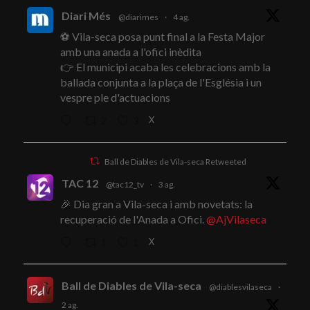
Diari Més
@diarimes
·
4 ag.
⚽ Vila-seca posa punt final a la Festa Major
amb una anada a l'ofici inèdita
👉 El municipi acaba les celebracions amb la
ballada conjunta a la plaça de l'Església i un
vespre ple d'actuacions
X
2
3
Ball de Diables de Vila-seca Retweeted
TAC 12
@tac12_tv
·
3 ag.
🎉 Dia gran a Vila-seca i amb novetats: la
recuperació de l'Anada a Ofici.
@AjVilaseca
X
1
1
Ball de Diables de Vila-seca
@diablesvilaseca
·
2 ag.