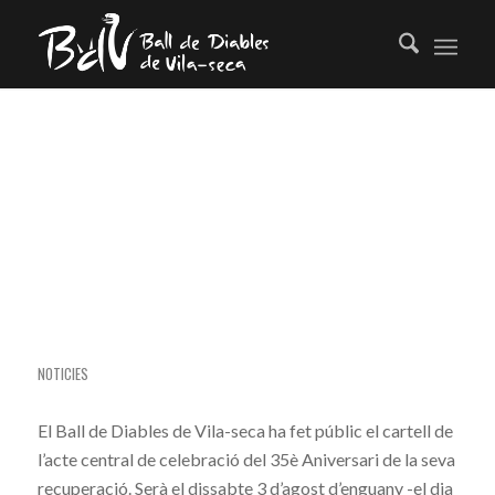
TAG ARCHIVE FOR:
TROBADA
EL BALL DE DIABLES DE VILA-SECA PRESENTA
EL CARTELL DE LA TROBADA DE BALLS DE
DIABLES DEL SEU 35È ANIVERSARI
NOTICIES
El Ball de Diables de Vila-seca ha fet públic el cartell de
l’acte central de celebració del 35è Aniversari de la seva
recuperació. Serà el dissabte 3 d’agost d’enguany -el dia