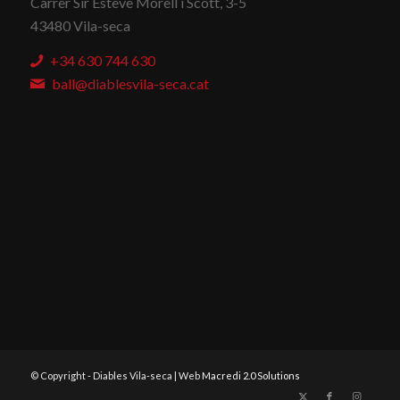
Carrer Sir Esteve Morell i Scott, 3-5
43480 Vila-seca
+34 630 744 630
ball@diablesvila-seca.cat
© Copyright - Diables Vila-seca | Web
Macredi 2.0 Solutions