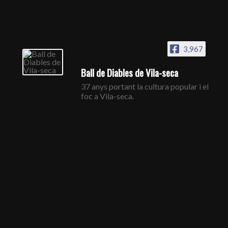
3,967
Ball de Diables de Vila-seca
37 anys portant la cultura popular i el
foc a Vila-seca.