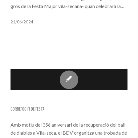
gros de la Festa Major vila-secana- quan celebrarà la…
21/06/2024
TAG ARCHIVE FOR:
TROBADA
CORREFOC D’ANIVERSARI
CORREFOC FI DE FESTA
Amb motiu del 35è aniversari de la recuperació del ball
de diables a Vila-seca, el BDV organitza una trobada de