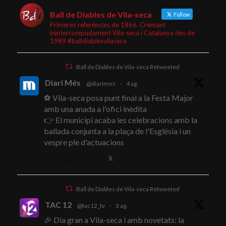
Ball de Diables de Vila-seca
Follow
Primeres referències de 1866. Cremant
ininterrompudament Vila-seca i Catalunya des de
1989 #balldiablesvilaseca
Ball de Diables de Vila-seca Retweeted
Diari Més
@diarimes
·
4 ag.
⚽ Vila-seca posa punt final a la Festa Major
amb una anada a l'ofici inèdita
👉 El municipi acaba les celebracions amb la
ballada conjunta a la plaça de l'Església i un
vespre ple d'actuacions
X
2
3
Ball de Diables de Vila-seca Retweeted
TAC 12
@tac12_tv
·
3 ag.
🎉 Dia gran a Vila-seca i amb novetats: la