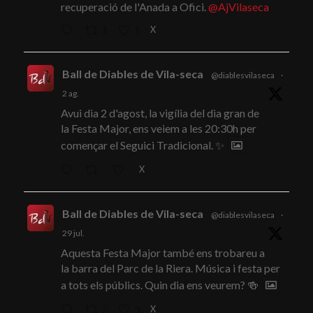
recuperació de l'Anada a Ofici.
@AjVilaseca
X
1
1
Ball de Diables de Vila-seca
@diablesvilaseca
·
2 ag.
Avui dia 2 d'agost, la vigília del dia gran de
la Festa Major, ens veiem a les 20:30h per
començar el Seguici Tradicional. ✨
X
Ball de Diables de Vila-seca
@diablesvilaseca
·
29 jul.
Aquesta Festa Major també ens trobareu a
la barra del Parc de la Riera. Música i festa per
a tots els públics. Quin dia ens veurem? 🍻
X
2
3