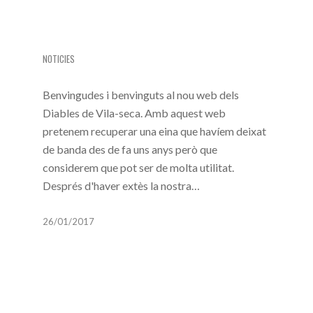
NOU WEB DEL BDV
NOTICIES
Benvingudes i benvinguts al nou web dels
Diables de Vila-seca. Amb aquest web
pretenem recuperar una eina que havíem deixat
de banda des de fa uns anys però que
considerem que pot ser de molta utilitat.
Després d'haver extès la nostra…
26/01/2017