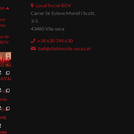
Local Social BDV
866
🔥
Carrer Sir Esteve Morell i Scott,
ent
3-5
nya
43480 Vila-seca
xa de
+34 630 744 630
BDV
ball@diablesvila-seca.cat