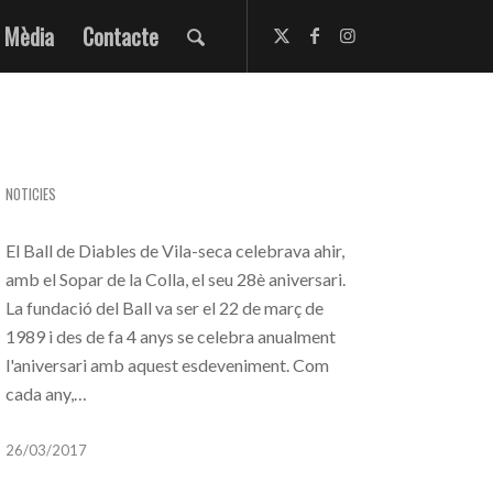
Mèdia
Contacte
CELEBRANT EL 28È ANIVERSARI
NOTICIES
El Ball de Diables de Vila-seca celebrava ahir,
amb el Sopar de la Colla, el seu 28è aniversari.
La fundació del Ball va ser el 22 de març de
1989 i des de fa 4 anys se celebra anualment
l'aniversari amb aquest esdeveniment. Com
cada any,…
26/03/2017