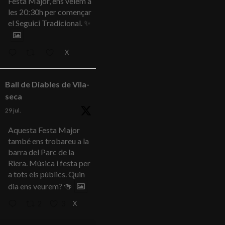
Festa Major, ens veiem a
les 20:30h per començar
el Seguici Tradicional. ✨
X
Ball de Diables de Vila-
seca
29 jul.
Aquesta Festa Major
també ens trobareu a la
barra del Parc de la
Riera. Música i festa per
a tots els públics. Quin
dia ens veurem? 🍻
X
2
3