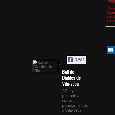
Prime
Crem
seca 
#ball
3,967
Ball de
Diables de
Vila-seca
37 anys
portant la
cultura
popular i el foc
a Vila-seca.