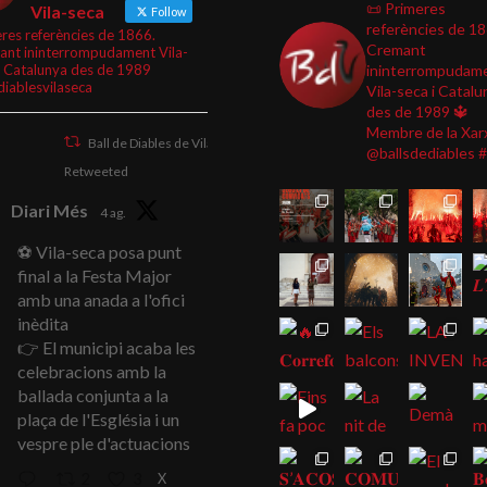
📜 Primeres
Vila-seca
Follow
referències de 1
res referències de 1866.
Cremant
ant ininterrompudament Vila-
i Catalunya des de 1989
ininterrompudam
diablesvilaseca
Vila-seca i Catalu
des de 1989
🔱
Membre de la Xar
Ball de Diables de Vila-seca
@ballsdediables
#
Retweeted
Diari Més
4 ag.
⚽ Vila-seca posa punt
final a la Festa Major
amb una anada a l'ofici
inèdita
👉 El municipi acaba les
celebracions amb la
ballada conjunta a la
plaça de l'Església i un
vespre ple d'actuacions
X
2
3