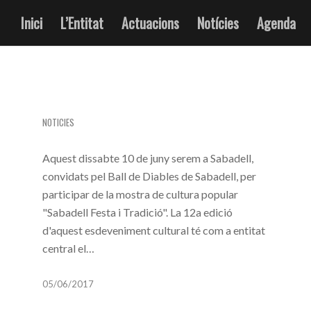
Inici
L’Entitat
Actuacions
Notícies
Agenda
SABADELL FESTA I TRADICIÓ
NOTICIES
Aquest dissabte 10 de juny serem a Sabadell,
convidats pel Ball de Diables de Sabadell, per
participar de la mostra de cultura popular
"Sabadell Festa i Tradició". La 12a edició
d'aquest esdeveniment cultural té com a entitat
central el…
05/06/2017