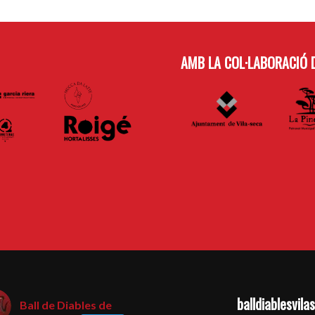
AMB LA COL·LABORACIÓ D
balldiablesvila
Ball de Diables de