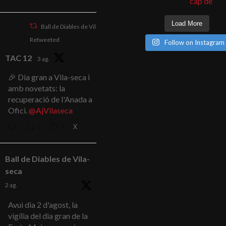
Load More
Ball de Diables de Vila-seca
Retweeted
Follow on Instagram
TAC 12
3 ag.
🎉 Dia gran a Vila-seca i
amb novetats: la
recuperació de l'Anada a
Ofici.
@AjVilaseca
X
1
1
Ball de Diables de Vila-
seca
2 ag.
Avui dia 2 d'agost, la
vigília del dia gran de la