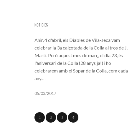
CALÇOTADA I SOPAR DE LA COLLA
NOTICIES
Ahir, 4 d'abril, els Diables de Vila-seca vam
celebrar la 3a calçotada de la Colla al tros de J.
Martí. Però aquest mes de març, el dia 23, és
l'aniversari de la Colla (28 anys ja!) i ho
celebrarem amb el Sopar de la Colla, com cada
any.…
05/03/2017
1
2
3
4