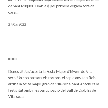
de Sant Miquel i Diables) per primera vegada fora de
casa.…
27/05/2022
SANT ANTONI 2022: TORNA LA NIT DEL FOC
NOTICIES
Doncs sí! Ja s'acosta la Festa Major d'hivern de Vila-
seca. Un cop passats els torrons, el cap d'any i els Reis
arriba la festa major gran de Vila-seca. Sant Antoni és la
festivitat amb més participació del Ball de Diables de
Vila-seca…