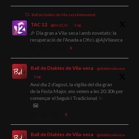
Ball de Diables de Vila-seca Retweeted
TAC 12
@tac12_tv
·
3 ag.
🎉 Dia gran a Vila-seca i amb novetats: la
recuperació de l'Anada a Ofici. @AjVilaseca
X
1
1
Ball de Diables de Vila-seca
@diablesvilaseca
·
2 ag.
Avui dia 2 d'agost, la vigília del dia gran
de la Festa Major, ens veiem a les 20:30h per
començar el Seguici Tradicional. ✨
X
Ball de Diables de Vila-seca
@diablesvilaseca