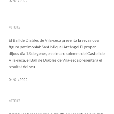
07/01/2022
LA PATRIMONIALITZACIÓ DE SANT MIQUEL
NOTICIES
El Ball de Diables de Vila-seca presenta la seva nova
figura patrimonial: Sant Miquel Arcàngel El proper
dijous dia 13 de gener, en el marc solemne del Castell de
Vila-seca, el Ball de Diables de Vila-seca presentarà el
resultat del seu…
04/01/2022
PRIMERA ACTUACIÓ INTERNACIONAL
NOTICIES
A ningú se li escapa que, a dia d'avui, les actuacions dels