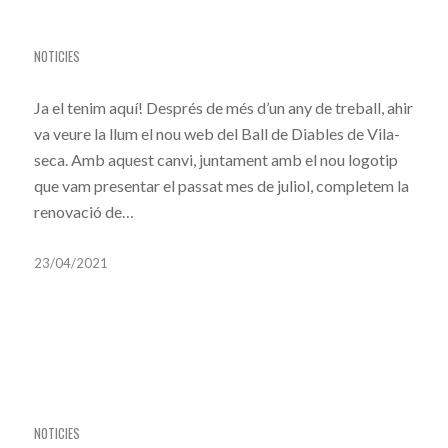
PRESENTEM LA NOVA IMATGE I EL NOU WEB
DEL BDV
NOTICIES
Ja el tenim aquí! Després de més d’un any de treball, ahir
va veure la llum el nou web del Ball de Diables de Vila-
seca. Amb aquest canvi, juntament amb el nou logotip
que vam presentar el passat mes de juliol, completem la
renovació de…
23/04/2021
CANCEL·LACIÓ DE LA FESTA MAJOR DE VILA-
SECA
NOTICIES