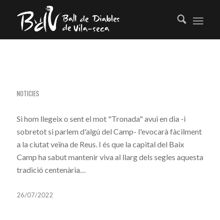
LES TRONADES A VILA-SECA
NOTICIES
Si hom llegeix o sent el mot "Tronada" avui en dia -i
sobretot si parlem d'algú del Camp- l'evocarà fàcilment
a la ciutat veïna de Reus. I és que la capital del Baix
Camp ha sabut mantenir viva al llarg dels segles aquesta
tradició centenària…
26/07/2022