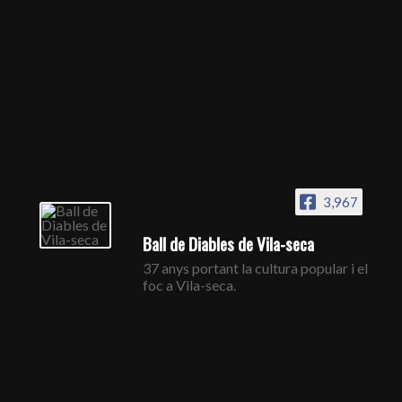
3,967
Ball de Diables de Vila-seca
37 anys portant la cultura popular i el
foc a Vila-seca.