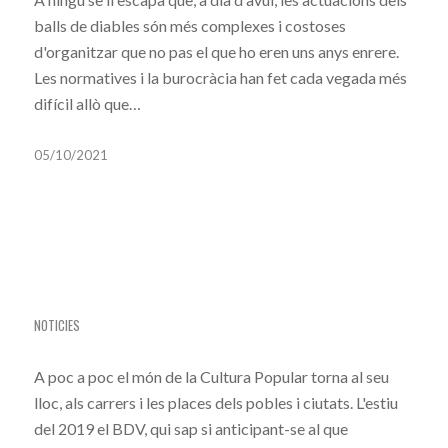
balls de diables són més complexes i costoses
d'organitzar que no pas el que ho eren uns anys enrere.
Les normatives i la burocràcia han fet cada vegada més
difícil allò que…
05/10/2021
TORNA LA FESTA MAJOR D’ESTIU DE VILA-
SECA
NOTICIES
A poc a poc el món de la Cultura Popular torna al seu
lloc, als carrers i les places dels pobles i ciutats. L'estiu
del 2019 el BDV, qui sap si anticipant-se al que