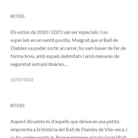
ARRENCA LA FESTA MAJOR DE SANT ESTEVE
NOTICIES
Els estius de 2020 í 2021 van ser especials. I no
especials en un sentit positiu. Malgrat que el Ball de
Diables va poder sortir al carrer, ho vam haver de fer de
forma breu, amb espais delimitats i amb mesures de
seguretat extraordinàries.…
22/07/2022
PRIMER BALL PARLAT FORA DE VILA-SECA
NOTICIES
Aquest dissabte és d'aquells que deixaran una petita
empremta a la història del Ball de Diables de Vila-seca, i
us ho volíem explicar. Representarem el ball parlat (Ball