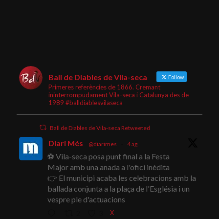
Ball de Diables de Vila-seca
Follow
Primeres referències de 1866. Cremant
ininterrompudament Vila-seca i Catalunya des de
1989 #balldiablesvilaseca
Ball de Diables de Vila-seca Retweeted
Diari Més
@diarimes
·
4 ag.
⚽ Vila-seca posa punt final a la Festa
Major amb una anada a l'ofici inèdita
👉 El municipi acaba les celebracions amb la
ballada conjunta a la plaça de l'Església i un
vespre ple d'actuacions
X
2
3