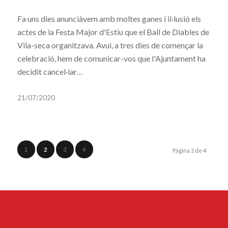
Fa uns dies anunciàvem amb moltes ganes i il·lusió els
actes de la Festa Major d'Estiu que el Ball de Diables de
Vila-seca organitzava. Avui, a tres dies de començar la
celebració, hem de comunicar-vos que l'Ajuntament ha
decidit cancel·lar…
21/07/2020
1
2
3
4
Pàgina 2 de 4