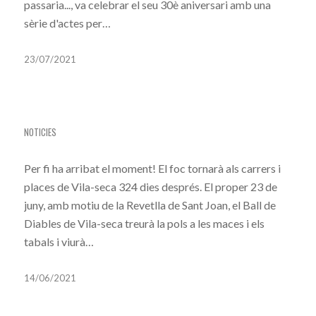
passaria..., va celebrar el seu 30è aniversari amb una
sèrie d'actes per…
23/07/2021
UN RETORN MOLT ESPERAT
NOTICIES
Per fi ha arribat el moment! El foc tornarà als carrers i
places de Vila-seca 324 dies després. El proper 23 de
juny, amb motiu de la Revetlla de Sant Joan, el Ball de
Diables de Vila-seca treurà la pols a les maces i els
tabals i viurà…
14/06/2021