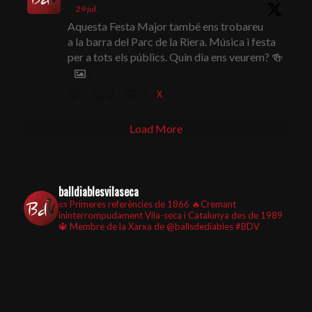
·
29 jul.
Aquesta Festa Major també ens trobareu
a la barra del Parc de la Riera. Música i festa
per a tots els públics. Quin dia ens veurem? 🍻
X
2
3
Load More
balldiablesvilaseca
📜 Primeres referències de 1866
🔥Cremant
ininterrompudament Vila-seca i Catalunya des de 1989
🔱 Membre de la Xarxa de @ballsdediables
#BDV