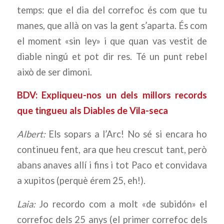
temps: que el dia del correfoc és com que tu
manes, que allà on vas la gent s’aparta. És com
el moment «sin ley» i que quan vas vestit de
diable ningú et pot dir res. Té un punt rebel
això de ser dimoni.
BDV: Expliqueu-nos un dels millors records
que tingueu als Diables de Vila-seca
Albert:
Els sopars a l’Arc! No sé si encara ho
continueu fent, ara que heu crescut tant, però
abans anaves allí i fins i tot Paco et convidava
a xupitos (perquè érem 25, eh!).
Laia:
Jo recordo com a molt «de subidón» el
correfoc dels 25 anys (el primer correfoc dels