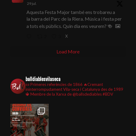
29 jul.
Aquesta Festa Major també ens trobareu a
la barra del Parc de la Riera. Música i festa per
a tots els públics. Quin dia ens veurem? 🍻
X
2
3
Load More
balldiablesvilaseca
📜 Primeres referències de 1866
🔥Cremant
ininterrompudament Vila-seca i Catalunya des de 1989
🔱 Membre de la Xarxa de @ballsdediables
#BDV