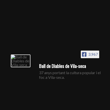
3,967
Ball de Diables de Vila-seca
37 anys portant la cultura popular i el
foc a Vila-seca.