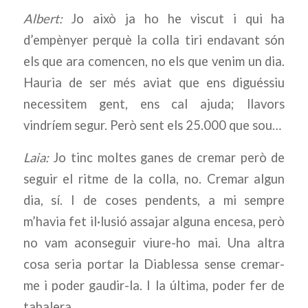
Albert:
Jo això ja ho he viscut i qui ha
d’empènyer perquè la colla tiri endavant són
els que ara comencen, no els que venim un dia.
Hauria de ser més aviat que ens diguéssiu
necessitem gent, ens cal ajuda; llavors
vindríem segur. Però sent els 25.000 que sou…
Laia:
Jo tinc moltes ganes de cremar però de
seguir el ritme de la colla, no. Cremar algun
dia, sí. I de coses pendents, a mi sempre
m’havia fet il·lusió assajar alguna encesa, però
no vam aconseguir viure-ho mai. Una altra
cosa seria portar la Diablessa sense cremar-
me i poder gaudir-la. I la última, poder fer de
tabalera.