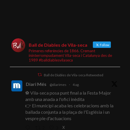
Ball de Diables de Vila-seca
Follow
Primeres referències de 1866. Cremant
ininterrompudament Vila-seca i Catalunya des de
1989 #balldiablesvilaseca
Ball de Diables de Vila-seca Retweeted
Diari Més
@diarimes
·
4 ag.
⚽ Vila-seca posa punt final a la Festa Major
amb una anada a l'ofici inèdita
👉 El municipi acaba les celebracions amb la
ballada conjunta a la plaça de l'Església i un
vespre ple d'actuacions
X
2
3