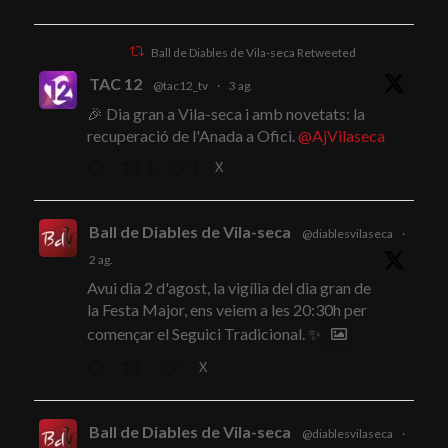
Ball de Diables de Vila-seca Retweeted
TAC 12
@tac12_tv
·
3 ag.
🎉 Dia gran a Vila-seca i amb novetats: la
recuperació de l'Anada a Ofici.
@AjVilaseca
X
1
1
Ball de Diables de Vila-seca
@diablesvilaseca
·
2 ag.
Avui dia 2 d'agost, la vigília del dia gran de
la Festa Major, ens veiem a les 20:30h per
començar el Seguici Tradicional. ✨
X
Ball de Diables de Vila-seca
@diablesvilaseca
·